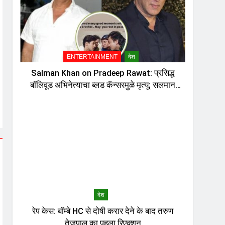
ENTERTAINMENT
देश
Salman Khan on Pradeep Rawat: प्रसिद्ध
बॉलिवूड अभिनेत्याचा ब्लड कॅन्सरमुळे मृत्यू; सलमान
खानची पोस्ट चर्चेत, दु:ख व्यक्त करत म्हणाला…
देश
रेप केस: बॉम्बे HC से दोषी करार देने के बाद तरुण
तेजपाल का पहला रिएक्शन