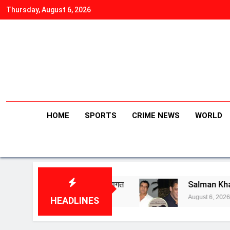
Skip
Thursday, August 6, 2026
to
content
HOME
SPORTS
CRIME NEWS
WORLD
गढ़ी तक भव्य स्वागत
Salman Khan on Pradeep Rawat: प्रसि
August 6, 2026
HEADLINES