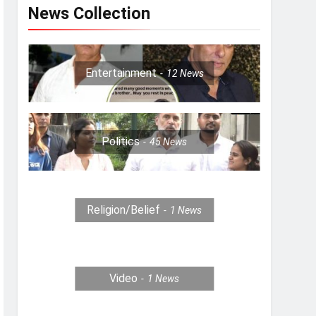
News Collection
Entertainment
12
News
Politics
45
News
Religion/Belief
1
News
Video
1
News