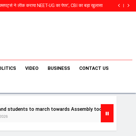
्सपर्ट्स ने लीक कराया NEET-UG का पेपर’, CBI का बड़ा खुलासा
to march towards Assembly today over JPSC, JSSC
recruitment row
अयोध्या पहुंचे बृजभूषण सिंह, एयरपोर्ट से हनुमानगढ़ी तक भव्य स्वागत
रत की पहली ‘टॉप गन’ भावना, नाम सुनते ही खौफ खाएगा पाकिस्तान
्सपर्ट्स ने लीक कराया NEET-UG का पेपर’, CBI का बड़ा खुलासा
to march towards Assembly today over JPSC, JSSC
recruitment row
अयोध्या पहुंचे बृजभूषण सिंह, एयरपोर्ट से हनुमानगढ़ी तक भव्य स्वागत
OLITICS
VIDEO
BUSINESS
CONTACT US
ch towards Assembly today over JPSC, JSSC recruitment r