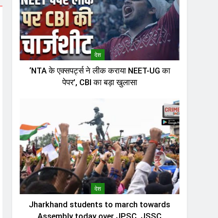
देश
‘NTA के एक्सपर्ट्स ने लीक कराया NEET-UG का
पेपर’, CBI का बड़ा खुलासा
देश
Jharkhand students to march towards
Assembly today over JPSC, JSSC