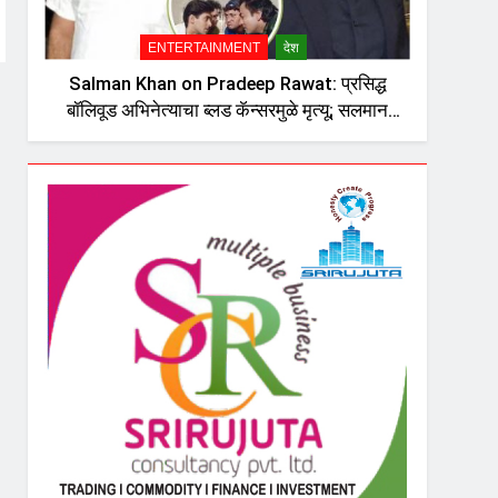
ENTERTAINMENT
देश
Salman Khan on Pradeep Rawat: प्रसिद्ध
बॉलिवूड अभिनेत्याचा ब्लड कॅन्सरमुळे मृत्यू; सलमान
खानची पोस्ट चर्चेत, दु:ख व्यक्त करत म्हणाला…