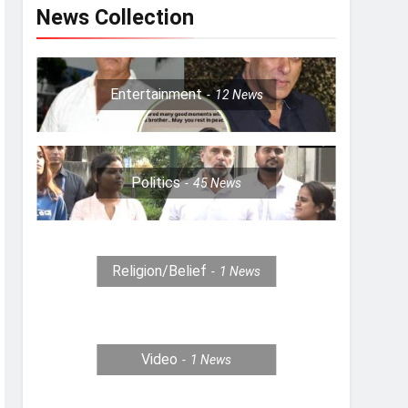
News Collection
Entertainment
12
News
Politics
45
News
Religion/Belief
1
News
Video
1
News