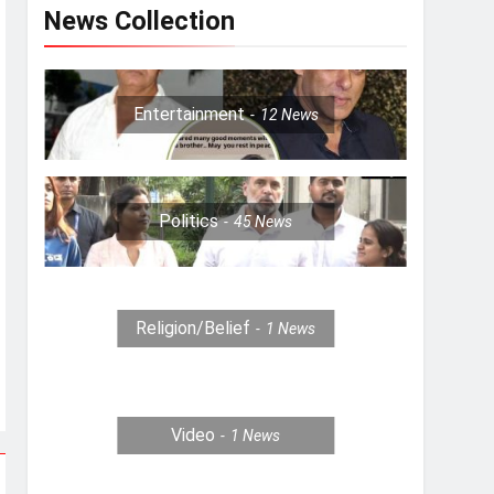
News Collection
Entertainment
12
News
Politics
45
News
Religion/Belief
1
News
Video
1
News