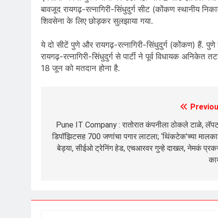
बावजूद रायगढ़-रत्नागिरी-सिंधुदुर्ग सीट (कोंकण स्थानीय नि
शिवसेना के लिए छोड़कर सुलझाया गया.
ये दो सीटें पुणे और रायगढ़-रत्नागिरी-सिंधुदुर्ग (कोंकण) हैं.
रायगढ़-रत्नागिरी-सिंधुदुर्ग से पार्टी ने पूर्व विधायक अनिकेत 
18 जून को मतदान होना है.
Previou
Post
navigation
Pune IT Company : रातोरात कंपनीला ठोकले टाळे, लॅप
डिपॉझिटसह 700 जणांचा पगार लाटला; ‘थिंकटेक’च्या मालक
बेड्या, सीईओ ट्रेनिंग हेड, एचआरवर गुन्हे दाखल, नेमकं प्र
का