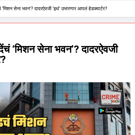
ंचं ‘मिशन सेना भवन’? दादरऐवजी ‘इथं’ उभारणार आपलं हेडक्वार्टर?
देंचं ‘मिशन सेना भवन’? दादरऐवजी
र?