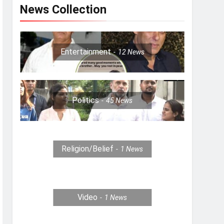
News Collection
Entertainment
12
News
Politics
45
News
Religion/Belief
1
News
Video
1
News