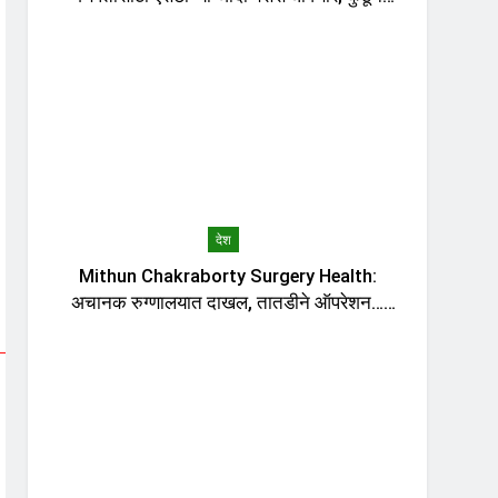
सुटणार बस?
देश
Mithun Chakraborty Surgery Health:
अचानक रुग्णालयात दाखल, तातडीने ऑपरेशन…
मिथुन चक्रवर्तींच्या तब्येतीबाबत डॉक्टरांनी काय
सांगितलं?, मुख्यमंत्र्यांनी घेतली भेट