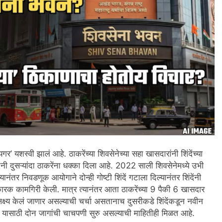
गर’ यशस्वी झालं आहे. ठाकरेंच्या शिवसेनेच्या सहा खासदारांनी शिंदेंच्या
ंदेंनी दुसऱ्यांदा ठाकरेंना धक्का दिला आहे. 2022 साली शिवसेनेमध्ये उभी
ानंतर निवडणूक आयोगाने दोन्ही गोष्टी शिंदें गटाला दिल्यानंतर शिंदेंनी
 कामगिरी केली. मात्र त्यानंतर आता ठाकरेंच्या 9 पैकी 6 खासदार
 लक्ष्य केलं जाणार असल्याची चर्चा असतानाच दुसरीकडे शिंदेंकडून नवीन
. यासाठी दोन जागांची चाचपणी सुरु असल्याची माहितीही मिळत आहे.