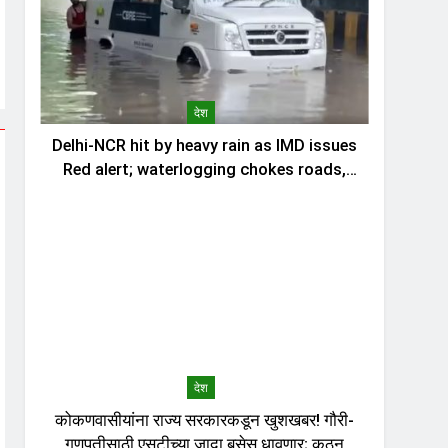
देश
Delhi-NCR hit by heavy rain as IMD issues
Red alert; waterlogging chokes roads,
traffic
देश
कोकणवासीयांना राज्य सरकारकडून खुशखबर! गौरी-
गणपतीसाठी एसटीच्या जादा बसेस धावणार; कुठून