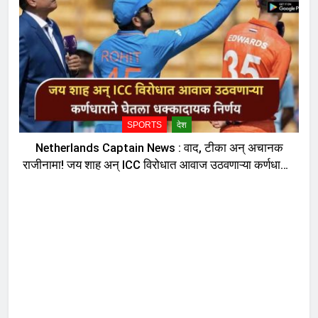
SPORTS
देश
Netherlands Captain News : वाद, टीका अन् अचानक
राजीनामा! जय शाह अन् ICC विरोधात आवाज उठवणाऱ्या कर्णधाराने
घेतला धक्कादायक निर्णय, नेमकं काय घडलं?