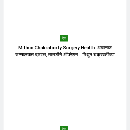
देश
Mithun Chakraborty Surgery Health: अचानक
रुग्णालयात दाखल, तातडीने ऑपरेशन… मिथुन चक्रवर्तींच्या
तब्येतीबाबत डॉक्टरांनी काय सांगितलं?, मुख्यमंत्र्यांनी घेतली भेट
देश