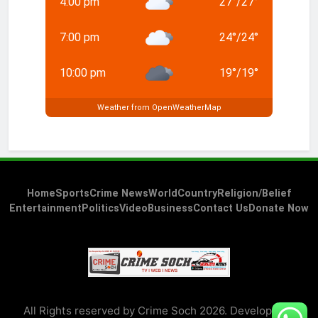
4:00 pm
27
°
/
27
°
7:00 pm
24
°
/
24
°
10:00 pm
19
°
/
19
°
Weather from OpenWeatherMap
Home
Sports
Crime News
World
Country
Religion/Belief
Entertainment
Politics
Video
Business
Contact Us
Donate Now
All Rights reserved by Crime Soch 2026. Developed &