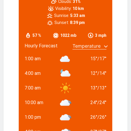
Clouds:
31%
Visibility:
10 km
Sunrise:
5:33 am
Sunset:
8:39 pm
57 %
1022 mb
3 mph
Hourly Forecast
1:00 am
15
°
/
17
°
4:00 am
12
°
/
14
°
7:00 am
13
°
/
13
°
10:00 am
24
°
/
24
°
1:00 pm
26
°
/
26
°