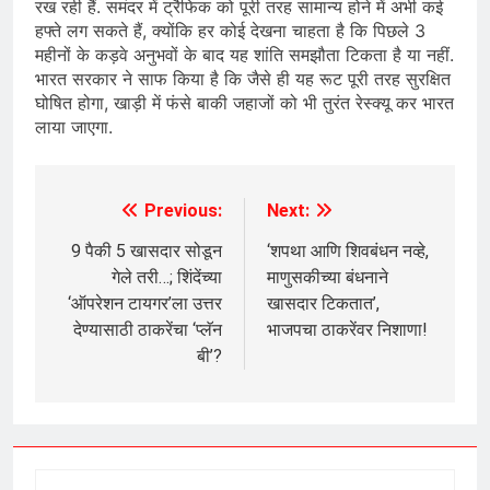
रख रही हैं. समंदर में ट्रैफिक को पूरी तरह सामान्य होने में अभी कई
हफ्ते लग सकते हैं, क्योंकि हर कोई देखना चाहता है कि पिछले 3
महीनों के कड़वे अनुभवों के बाद यह शांति समझौता टिकता है या नहीं.
भारत सरकार ने साफ किया है कि जैसे ही यह रूट पूरी तरह सुरक्षित
घोषित होगा, खाड़ी में फंसे बाकी जहाजों को भी तुरंत रेस्क्यू कर भारत
लाया जाएगा.
Previous:
Next:
Post
navigation
9 पैकी 5 खासदार सोडून
‘शपथा आणि शिवबंधन नव्हे,
गेले तरी…; शिंदेंच्या
माणुसकीच्या बंधनाने
‘ऑपरेशन टायगर’ला उत्तर
खासदार टिकतात’,
देण्यासाठी ठाकरेंचा ‘प्लॅन
भाजपचा ठाकरेंवर निशाणा!
बी’?