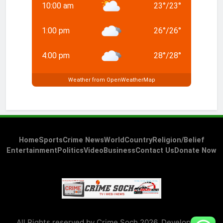
10:00 am
23
°
/
23
°
1:00 pm
26
°
/
26
°
4:00 pm
28
°
/
28
°
Weather from OpenWeatherMap
Home
Sports
Crime News
World
Country
Religion/Belief
Entertainment
Politics
Video
Business
Contact Us
Donate Now
All Rights reserved by Crime Soch 2026. Developed &