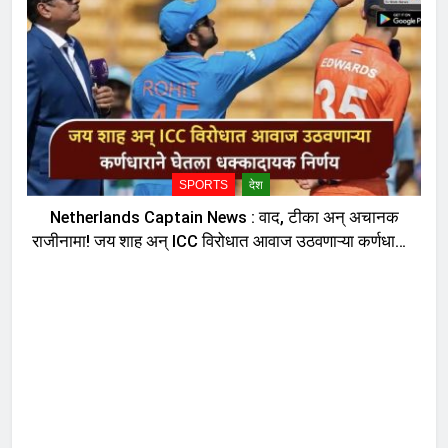
SPORTS
देश
Netherlands Captain News : वाद, टीका अन् अचानक
राजीनामा! जय शाह अन् ICC विरोधात आवाज उठवणाऱ्या कर्णधाराने
घेतला धक्कादायक निर्णय, नेमकं काय घडलं?