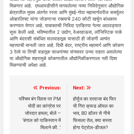
मिळणार आहे. एमआयडीसीने मागवलेल्या नव्या निविदेनुसार औद्योगिक
क्षेत्रातील मुख्य अंतर्गत रस्ता आणि मुंबई-गोवा महामार्गावरील सर्क्युलर
ओव्हरलिफ्ट यांना जोडणाऱ्या रस्त्याचे 240 कोटी खर्चुन बांधकाम
करण्यात येणार आहे. याबाबतची निविदा प्रक्रिया गेल्या आठवड्यात
सुरू केली आहे. भविष्यातील 2 उद्योग, वेअरहाऊस, लॉजिस्टिक पार्क
आणि बंदराशी संबंधित मालवाहतूक यासाठी ही जोडणी अत्यंत
महत्त्वाची मानली जात आहे. दिघी बंदर, राष्ट्रीय महामार्ग आणि कोकण
3 रेल्वे या तिन्ही वाहतूक साधनांच्या संगमावर उभ्या राहात असलेल्या
या औद्योगिक शहरामुळे कोकणातील औद्योगिकीकरणाला नवी दिशा
मिळण्याची अपेक्षा आहे.
Previous:
Next:
Post
navigation
पश्चिम बंग दिवस पर PM
होर्मुज का दरवाजा बंद फिर
मोदी का कांग्रेस पर
भी गिरा क्रूड ऑयल का
जोरदार हमला, बोले –
भाव, 80 डॉलर से नीचे
‘बंगाल को पाकिस्तान में
फिसला तेल, क्या सस्ता
मिलाने की…’
होगा पेट्रोल-डीजल?