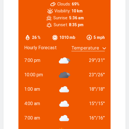
Clouds:
69%
Visibility:
10 km
Sunrise:
5:36 am
Sunset:
8:35 pm
26 %
1010 mb
5 mph
Hourly Forecast
7:00 pm
29
°
/
31
°
10:00 pm
23
°
/
26
°
1:00 am
18
°
/
18
°
4:00 am
15
°
/
15
°
7:00 am
16
°
/
16
°