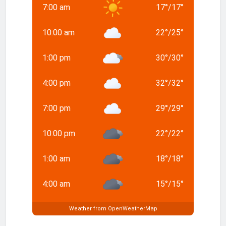
7:00 am
17
°
/
17
°
10:00 am
22
°
/
25
°
1:00 pm
30
°
/
30
°
4:00 pm
32
°
/
32
°
7:00 pm
29
°
/
29
°
10:00 pm
22
°
/
22
°
1:00 am
18
°
/
18
°
4:00 am
15
°
/
15
°
Weather from OpenWeatherMap