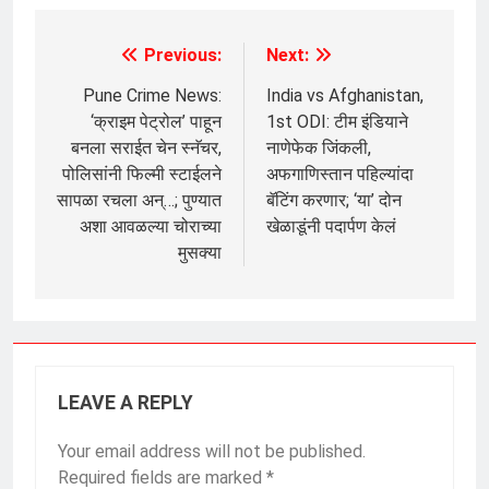
Previous:
Next:
Post
navigation
Pune Crime News:
India vs Afghanistan,
‘क्राइम पेट्रोल’ पाहून
1st ODI: टीम इंडियाने
बनला सराईत चेन स्नॅचर,
नाणेफेक जिंकली,
पोलिसांनी फिल्मी स्टाईलने
अफगाणिस्तान पहिल्यांदा
सापळा रचला अन्…; पुण्यात
बॅटिंग करणार; ‘या’ दोन
अशा आवळल्या चोराच्या
खेळाडूंनी पदार्पण केलं
मुसक्या
LEAVE A REPLY
Your email address will not be published.
Required fields are marked
*