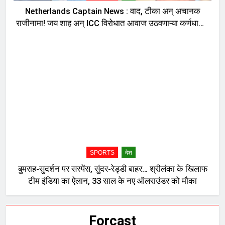
Netherlands Captain News : वाद, टीका अन् अचानक
राजीनामा! जय शाह अन् ICC विरोधात आवाज उठवणाऱ्या कर्णधाराने
घेतला धक्कादायक निर्णय, नेमकं काय घडलं?
SPORTS
देश
बुमराह-सुदर्शन पर सस्पेंस, सुंदर-रेड्डी बाहर… श्रीलंका के खिलाफ
टीम इंडिया का ऐलान, 33 साल के नए ऑलराउंडर को मौका
Forcast