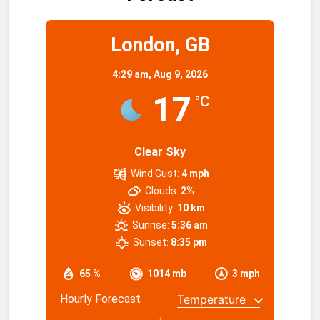
London, GB
4:29 am,
Aug 9, 2026
17
°C
Clear Sky
Wind Gust:
4 mph
Clouds:
2%
Visibility:
10 km
Sunrise:
5:36 am
Sunset:
8:35 pm
65 %
1014 mb
3 mph
Hourly Forecast