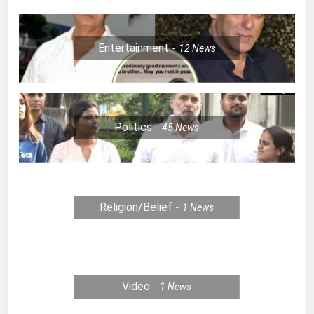
Entertainment
12
News
Politics
45
News
Religion/Belief
1
News
Video
1
News