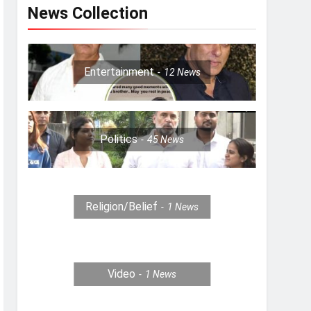
News Collection
Entertainment
12
News
Politics
45
News
Religion/Belief
1
News
Video
1
News