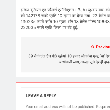
इंड‍िया बुल‍ियन एंड ज्‍वैलर्स एसोस‍िएशन (IBJA) बुधवार शाम क
को 142178 रुपये प्रत‍ि 10 ग्राम पर देखा गया. 23 कैरेट वा
130235 रुपये प्रत‍ि 10 ग्राम और 18 कैरेट गोल्‍ड 106634 र
222035 रुपये प्रत‍ि क‍िलो पर बंद हुई.
Previou
Post
navigation
39 सेकंदांत दोन मोठे भूकंप! 10 हजार लोकांचा मृत्यू, ‘या’ दे
आणीबाणी लागू; आजूबाजूचे देशही हाद
LEAVE A REPLY
Your email address will not be published.
Require