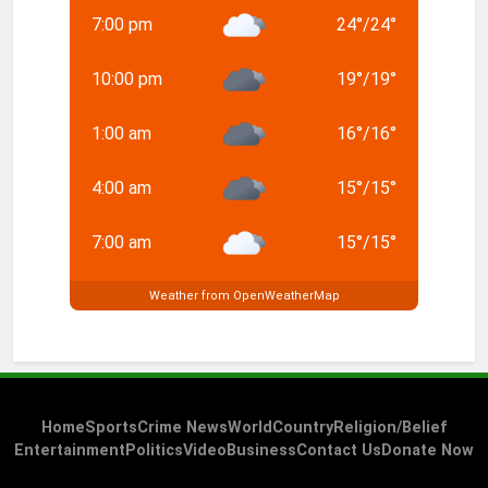
7:00 pm
24
°
/
24
°
10:00 pm
19
°
/
19
°
1:00 am
16
°
/
16
°
4:00 am
15
°
/
15
°
7:00 am
15
°
/
15
°
Weather from OpenWeatherMap
Home
Sports
Crime News
World
Country
Religion/Belief
Entertainment
Politics
Video
Business
Contact Us
Donate Now