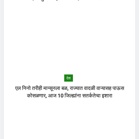
देश
एल निनो तरीही मान्सूनला बळ, राज्यात वादळी वाऱ्यासह पाऊस
कोसळणार, आज 10 जिल्ह्यांना सतर्कतेचा इशारा