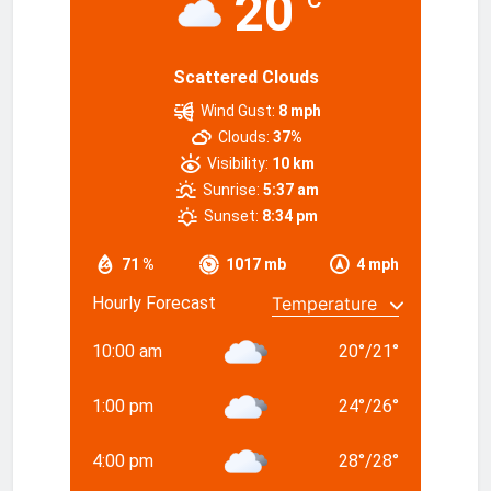
20
°C
Scattered Clouds
Wind Gust:
8 mph
Clouds:
37%
Visibility:
10 km
Sunrise:
5:37 am
Sunset:
8:34 pm
71 %
1017 mb
4 mph
Hourly Forecast
10:00 am
20
°
/
21
°
1:00 pm
24
°
/
26
°
4:00 pm
28
°
/
28
°