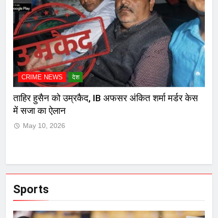
CRIME NEWS
देश
C
र
ताहिर हुसैन को उम्रकैद, IB अफसर अंकित शर्मा मर्डर केस
मुं
में सजा का ऐलान
जाम
May 10, 2026
Sports