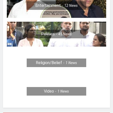
Entertainment
12
News
Politics
45
News
Religion/Belief
1
News
Video
1
News