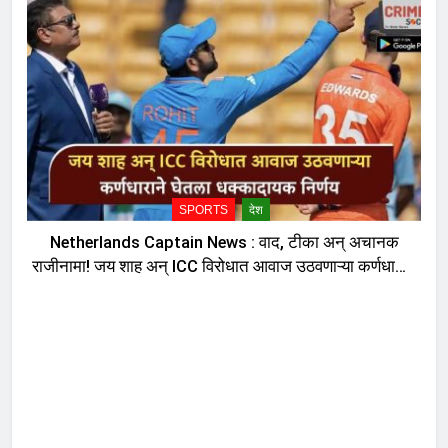
SPORTS
देश
Netherlands Captain News : वाद, टीका अन् अचानक
राजीनामा! जय शाह अन् ICC विरोधात आवाज उठवणाऱ्या कर्णधाराने
घेतला धक्कादायक निर्णय, नेमकं काय घडलं?