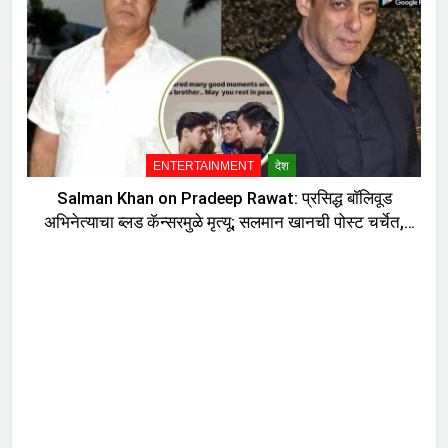
ENTERTAINMENT
देश
Salman Khan on Pradeep Rawat: प्रसिद्ध बॉलिवूड
अभिनेत्याचा ब्लड कॅन्सरमुळे मृत्यू; सलमान खानची पोस्ट चर्चेत,
दु:ख व्यक्त करत म्हणाला…