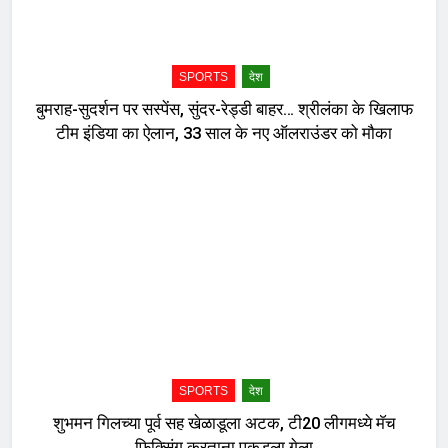
SPORTS
देश
बुमराह-सुदर्शन पर सस्पेंस, सुंदर-रेड्डी बाहर… श्रीलंका के खिलाफ
टीम इंडिया का ऐलान, 33 साल के नए ऑलराउंडर को मौका
SPORTS
देश
शुभमन गिलच्या पूर्व सह खेळाडूला अटक, टी20 लीगमध्ये मॅच
फिक्सिंग करताना पकडला गेला