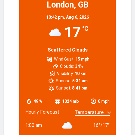
London, GB
10:42 pm,
Aug 6, 2026
17
°C
Scattered Clouds
Wind Gust:
15 mph
Clouds:
34%
Visibility:
10 km
Sunrise:
5:31 am
Sunset:
8:41 pm
49 %
1024 mb
8 mph
Hourly Forecast
1:00 am
16
°
/
17
°