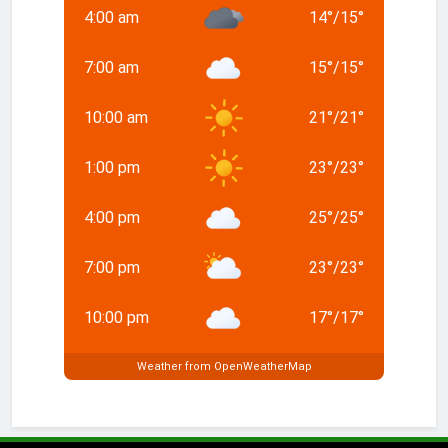
4:00 am
14
°
/
15
°
7:00 am
15
°
/
15
°
10:00 am
21
°
/
21
°
1:00 pm
23
°
/
23
°
4:00 pm
25
°
/
25
°
7:00 pm
23
°
/
23
°
10:00 pm
17
°
/
17
°
Weather from OpenWeatherMap