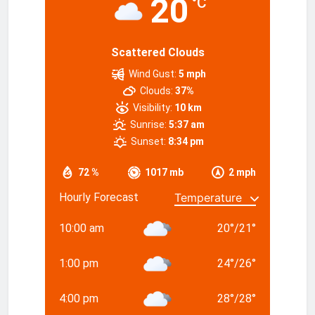
20
°C
Scattered Clouds
Wind Gust:
5 mph
Clouds:
37%
Visibility:
10 km
Sunrise:
5:37 am
Sunset:
8:34 pm
72 %
1017 mb
2 mph
Hourly Forecast
10:00 am
20
°
/
21
°
1:00 pm
24
°
/
26
°
4:00 pm
28
°
/
28
°