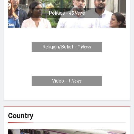
Politics
45
News
Religion/Belief
1
News
Video
1
News
Country