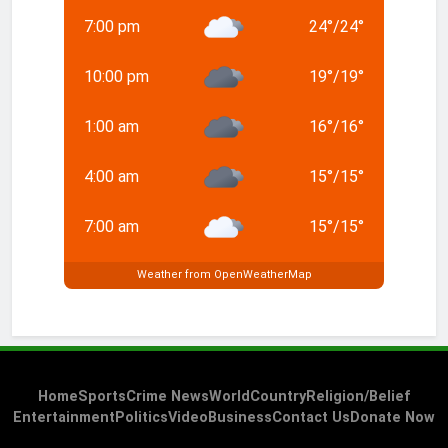
7:00 pm
24
°
/
24
°
10:00 pm
19
°
/
19
°
1:00 am
16
°
/
16
°
4:00 am
15
°
/
15
°
7:00 am
15
°
/
15
°
Weather from OpenWeatherMap
Home
Sports
Crime News
World
Country
Religion/Belief
Entertainment
Politics
Video
Business
Contact Us
Donate Now