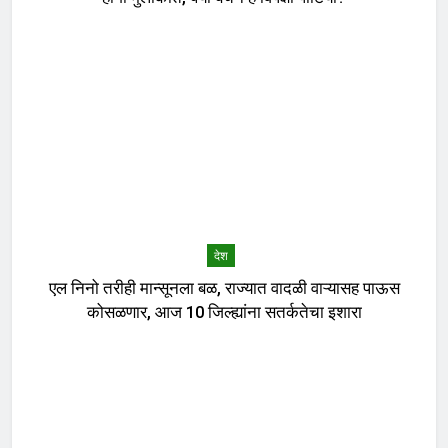
देश
एल निनो तरीही मान्सूनला बळ, राज्यात वादळी वाऱ्यासह पाऊस
कोसळणार, आज 10 जिल्ह्यांना सतर्कतेचा इशारा