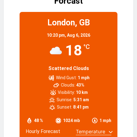
Forcast
London, GB
10:20 pm,
Aug 6, 2026
18
°C
Scattered Clouds
Wind Gust:
1 mph
Clouds:
43%
Visibility:
10 km
Sunrise:
5:31 am
Sunset:
8:41 pm
48 %
1024 mb
1 mph
Hourly Forecast