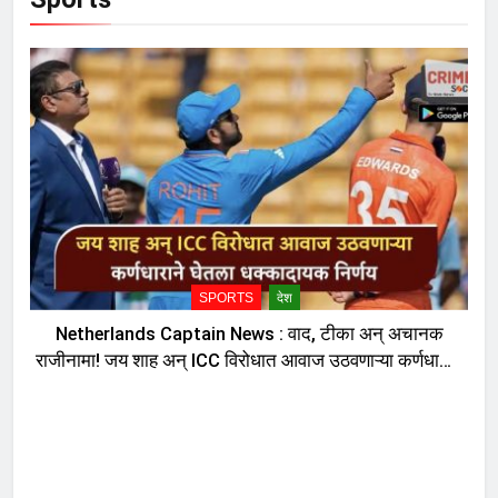
SPORTS
देश
Netherlands Captain News : वाद, टीका अन् अचानक
राजीनामा! जय शाह अन् ICC विरोधात आवाज उठवणाऱ्या कर्णधाराने
घेतला धक्कादायक निर्णय, नेमकं काय घडलं?