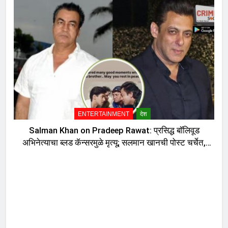
ENTERTAINMENT
देश
Salman Khan on Pradeep Rawat: प्रसिद्ध बॉलिवूड
अभिनेत्याचा ब्लड कॅन्सरमुळे मृत्यू; सलमान खानची पोस्ट चर्चेत,
दु:ख व्यक्त करत म्हणाला…