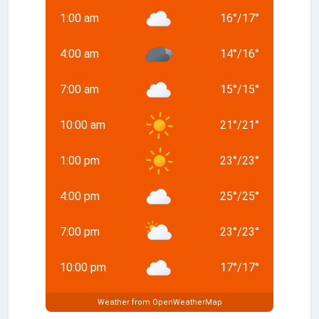
1:00 am
16
°
/
17
°
4:00 am
14
°
/
16
°
7:00 am
15
°
/
15
°
10:00 am
21
°
/
21
°
1:00 pm
23
°
/
23
°
4:00 pm
25
°
/
25
°
7:00 pm
23
°
/
23
°
10:00 pm
17
°
/
17
°
Weather from OpenWeatherMap