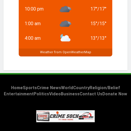
10:00 pm
17
°
/
17
°
1:00 am
15
°
/
15
°
4:00 am
13
°
/
13
°
Weather from OpenWeatherMap
Home
Sports
Crime News
World
Country
Religion/Belief
Entertainment
Politics
Video
Business
Contact Us
Donate Now