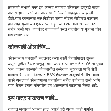
छत्रपती संभाजी नगर इथं कन्नड सोयगाव परिसरात ढगफुटी सदृश
पाऊस झाला. रस्ते पूल पाण्याखाली गेल्याने वाहतूक ठप्प झाली
होती.याच दरम्यानचा एक व्हिडिओ सध्या सोशल मीडियात व्हायरल
होत आहे. पुलावरून एक तरुण वाहून जात असताना थरारक घटना
समोर आली आहे. ज्यानंतर बचावकार्य करत तातडीनं या मुलाचा जीव
वाचवण्यात आला.
कोकणही ओलाचिंब…
कोकणामध्ये पावसाची संततधार गेल्या काही दिवसांपासून सुरूच
असून, पुढील 24 ताससुद्धा यास अपवाद ठरणार नाहीत. शेतीला पूरक
असा पाऊस पडल्याने कोकणातील बळीराजा सुखावला आणि शेती
कामांना वेग आला. जिल्ह्यात 53% हेक्टरवर अजूनही पेरणीची कामं
बाकी असल्यानं कोसळणाऱ्या पावसांच्या सरीत बळीराजा सर्जा आणि
राजा घेऊन शेतात नांगरणीत दंग असल्यातचं पाहायला मिळत आहे.
इथं मात्र पाऊसच नाही…
राज्यात मान्सूनचं आगमन झालं असलं तरी अद्याप काही भागांना