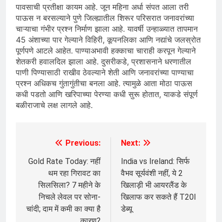
पावसाची प्रतीक्षा कायम आहे. जून महिना अर्धा संपत आला तरी
पाऊस न बरसल्याने पुणे जिल्ह्यातील शिरूर परिसरात जनावरांच्या
चाऱ्याचा गंभीर प्रश्न निर्माण झाला आहे. यावर्षी उन्हाळ्यात तापमान
45 अंशाच्या पार गेल्याने विहिरी, कूपनलिका आणि नद्यांचे जलस्रोत
पूर्णपणे आटले आहेत. पाण्याअभावी हक्काचा चाराही करपून गेल्याने
शेतकरी हवालदिल झाला आहे. दुसरीकडे, प्रशासनाने धरणातील
पाणी पिण्यासाठी राखीव ठेवल्याने शेती आणि जनावरांच्या पाण्याचा
प्रश्न अधिकच गुंतागुंतीचा बनला आहे. त्यामुळे आता मोठा पाऊस
कधी पडतो आणि खरिपाच्या पेरण्या कधी सुरू होतात, याकडे संपूर्ण
बळीराजाचे लक्ष लागले आहे.
Previous:
Next:
Post
navigation
Gold Rate Today: नहीं
India vs Ireland: सिर्फ
थम रहा ग‍िरावट का
वैभव सूर्यवंशी नहीं, ये 2
स‍िलस‍िला? 7 महीने के
खिलाड़ी भी आयरलैंड के
न‍िचले लेवल पर सोना-
खिलाफ कर सकते हैं T20I
चांदी; दाम में कमी का क्‍या है
डेब्यू
कारण?