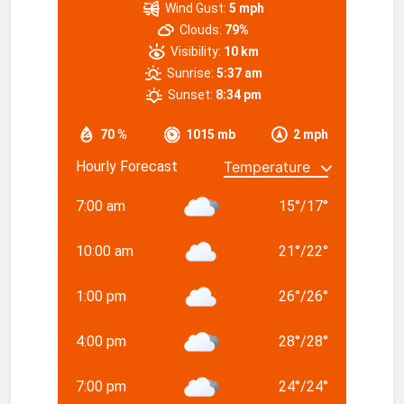
Wind Gust:
5 mph
Clouds:
79%
Visibility:
10 km
Sunrise:
5:37 am
Sunset:
8:34 pm
70 %
1015 mb
2 mph
Hourly Forecast
7:00 am
15
°
/
17
°
10:00 am
21
°
/
22
°
1:00 pm
26
°
/
26
°
4:00 pm
28
°
/
28
°
7:00 pm
24
°
/
24
°