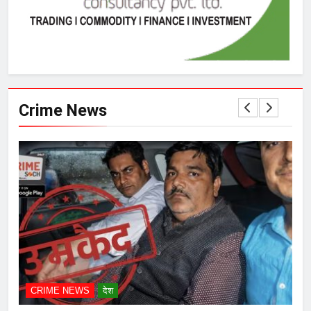
Crime News
CRIME NEWS
देश
C