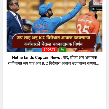
SPORTS
देश
Netherlands Captain News : वाद, टीका अन् अचानक
राजीनामा! जय शाह अन् ICC विरोधात आवाज उठवणाऱ्या कर्णधाराने
घेतला धक्कादायक निर्णय, नेमकं काय घडलं?