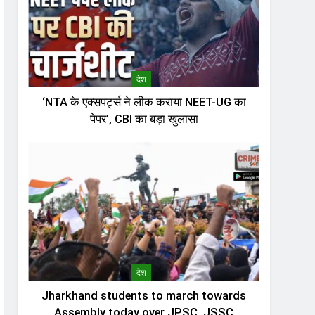
देश
‘NTA के एक्सपर्ट्स ने लीक कराया NEET-UG का
पेपर’, CBI का बड़ा खुलासा
देश
Jharkhand students to march towards
Assembly today over JPSC, JSSC