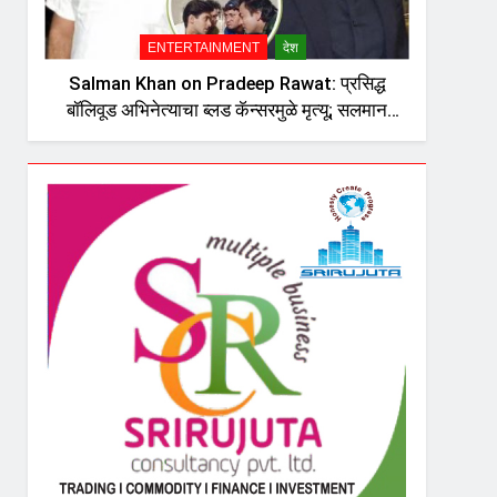
ENTERTAINMENT
देश
Salman Khan on Pradeep Rawat: प्रसिद्ध
बॉलिवूड अभिनेत्याचा ब्लड कॅन्सरमुळे मृत्यू; सलमान
खानची पोस्ट चर्चेत, दु:ख व्यक्त करत म्हणाला…