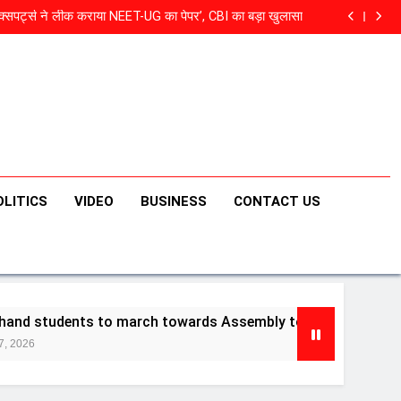
्सपर्ट्स ने लीक कराया NEET-UG का पेपर’, CBI का बड़ा खुलासा
to march towards Assembly today over JPSC, JSSC
recruitment row
अयोध्या पहुंचे बृजभूषण सिंह, एयरपोर्ट से हनुमानगढ़ी तक भव्य स्वागत
रत की पहली ‘टॉप गन’ भावना, नाम सुनते ही खौफ खाएगा पाकिस्तान
्सपर्ट्स ने लीक कराया NEET-UG का पेपर’, CBI का बड़ा खुलासा
to march towards Assembly today over JPSC, JSSC
recruitment row
अयोध्या पहुंचे बृजभूषण सिंह, एयरपोर्ट से हनुमानगढ़ी तक भव्य स्वागत
OLITICS
VIDEO
BUSINESS
CONTACT US
rch towards Assembly today over JPSC, JSSC recruitment 