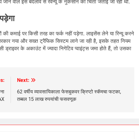
ाने वाले इस बदलाव से रेवेन्‍यू के नुकसान की च‍िंता जताई जा रही थी.
ड़ेगा
ी कमाई पर क‍िसी तरह का फर्क नहीं पड़ेगा. लाइसेंस लेने या रिन्यू करने
रकार नया और सख्त ट्रैफिक सिस्टम लाने जा रही है, इसके तहत नियम
 किसी ड्राइवर के अकाउंट में ज्यादा न‍िगेट‍िव प्‍वाइंट्स जमा होते हैं, तो उसका
s:
Next:
तना
62 वर्षीय व्यावसायिकाला फेसबुकवर क्रिप्टो स्कॅमचा फटका,
TAX
तब्बल 15 लाख रुपयांची फसवणूक