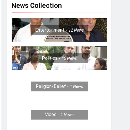
News Collection
Entertainment
12
News
Politics
45
News
Religion/Belief
1
News
Video
1
News