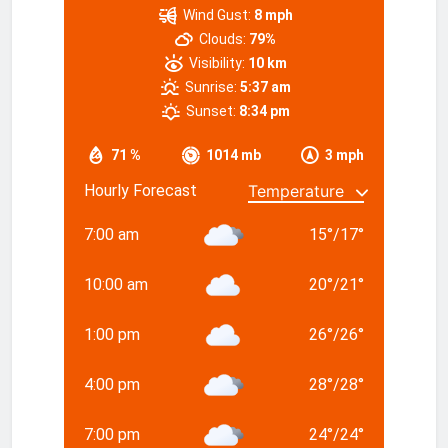
Wind Gust:
8 mph
Clouds:
79%
Visibility:
10 km
Sunrise:
5:37 am
Sunset:
8:34 pm
71 %
1014 mb
3 mph
Hourly Forecast
7:00 am
15
°
/
17
°
10:00 am
20
°
/
21
°
1:00 pm
26
°
/
26
°
4:00 pm
28
°
/
28
°
7:00 pm
24
°
/
24
°