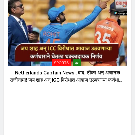
SPORTS
देश
Netherlands Captain News : वाद, टीका अन् अचानक
राजीनामा! जय शाह अन् ICC विरोधात आवाज उठवणाऱ्या कर्णधाराने
घेतला धक्कादायक निर्णय, नेमकं काय घडलं?