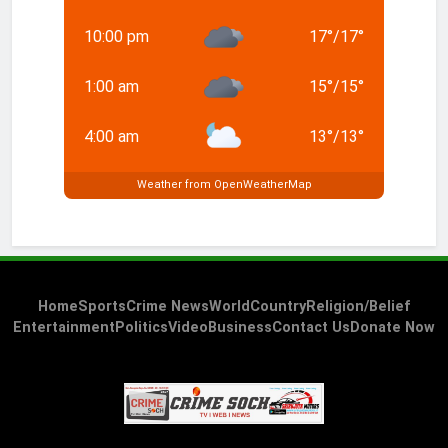
10:00 pm
17
°
/
17
°
1:00 am
15
°
/
15
°
4:00 am
13
°
/
13
°
Weather from OpenWeatherMap
Home
Sports
Crime News
World
Country
Religion/Belief
Entertainment
Politics
Video
Business
Contact Us
Donate Now