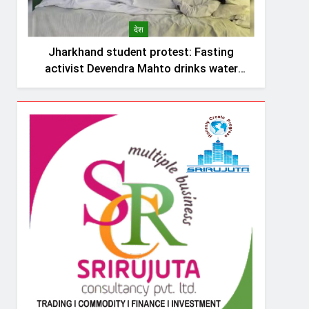
देश
Jharkhand student protest: Fasting
activist Devendra Mahto drinks water
after personal appeal by Sonam
Wangchuk