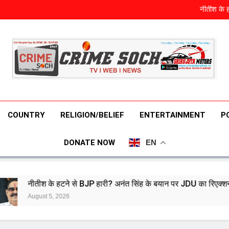
‘Don’t need to apologis
नीतीश के 
E20 डीपफेक केस: न
3 दिन मे
‘Don’t need to apologis
नीतीश के 
E20 डीपफेक केस: न
3 दिन मे
COUNTRY
RELIGION/BELIEF
ENTERTAINMENT
P
DONATE NOW
EN
ने से BJP हारी? अनंत सिंह के बयान पर JDU का रिएक्शन आया
26