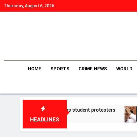
Skip
Thursday, August 6, 2026
to
content
HOME
SPORTS
CRIME NEWS
WORLD
l Gandhi backs student protesters
नीतीश के हट
August 5, 20
HEADLINES