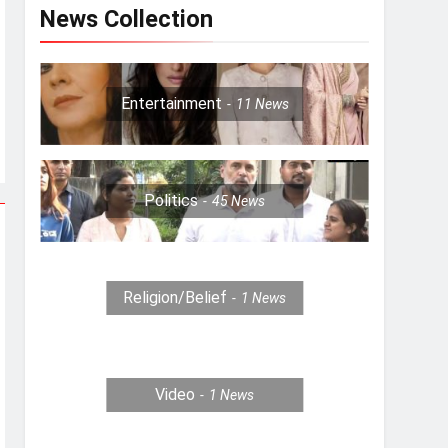
News Collection
Entertainment
11
News
Politics
45
News
Religion/Belief
1
News
Video
1
News