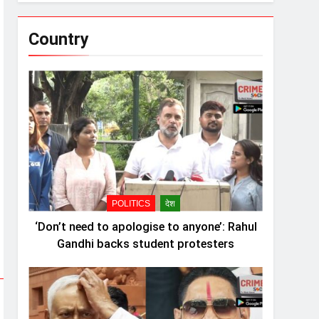
Country
POLITICS
देश
‘Don’t need to apologise to anyone’: Rahul
Gandhi backs student protesters