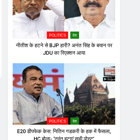
POLITICS
देश
नीतीश के हटने से BJP हारी? अनंत सिंह के बयान पर
JDU का रिएक्शन आया
POLITICS
देश
E20 डीपफेक केस: नितिन गडकरी के हक में फैसला,
HC बोला- ‘तुरंत हटाएं सभी पोस्ट’