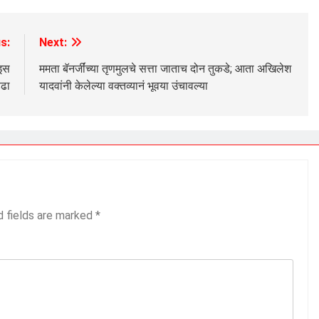
s:
Next:
 इस
ममता बॅनर्जींच्या तृणमुलचे सत्ता जाताच दोन तुकडे; आता अखिलेश
्ढा
यादवांनी केलेल्या वक्तव्यानं भूवया उंचावल्या
d fields are marked
*