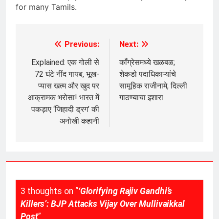
for many Tamils.
Previous:
Next:
Post
navigation
Explained: एक गोली से
काँग्रेसमध्ये खळबळ;
72 घंटे नींद गायब, भूख-
शेकडो पदाधिकाऱ्यांचे
प्यास खत्म और खुद पर
सामूहिक राजीनामे, दिल्ली
आक्रामक भरोसा! भारत में
गाठण्याचा इशारा
पकड़ाए ‘जिहादी ड्रग’ की
अनोखी कहानी
3 thoughts on “
‘Glorifying Rajiv Gandhi’s
Killers’: BJP Attacks Vijay Over Mullivaikkal
Post
”