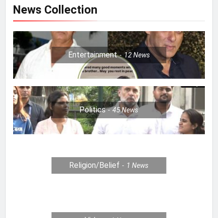
News Collection
Entertainment
12
News
Politics
45
News
Religion/Belief
1
News