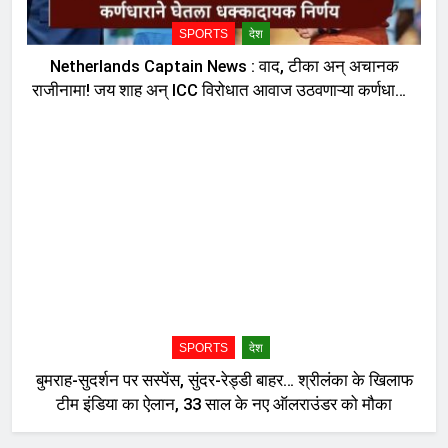
SPORTS
देश
Netherlands Captain News : वाद, टीका अन् अचानक
राजीनामा! जय शाह अन् ICC विरोधात आवाज उठवणाऱ्या कर्णधाराने
घेतला धक्कादायक निर्णय, नेमकं काय घडलं?
SPORTS
देश
बुमराह-सुदर्शन पर सस्पेंस, सुंदर-रेड्डी बाहर… श्रीलंका के खिलाफ
टीम इंडिया का ऐलान, 33 साल के नए ऑलराउंडर को मौका