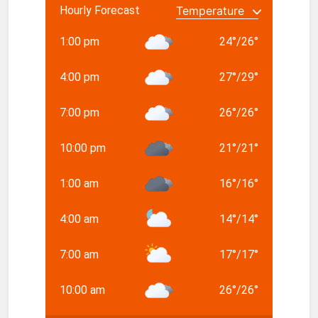
Hourly Forecast
1:00 pm
24
°
/
26
°
4:00 pm
27
°
/
29
°
7:00 pm
26
°
/
26
°
10:00 pm
21
°
/
21
°
1:00 am
16
°
/
16
°
4:00 am
14
°
/
14
°
7:00 am
17
°
/
17
°
10:00 am
26
°
/
26
°