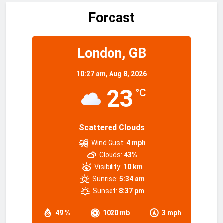
Forcast
London, GB
10:27 am,
Aug 8, 2026
23
°C
Scattered Clouds
Wind Gust:
4 mph
Clouds:
43%
Visibility:
10 km
Sunrise:
5:34 am
Sunset:
8:37 pm
49 %
1020 mb
3 mph