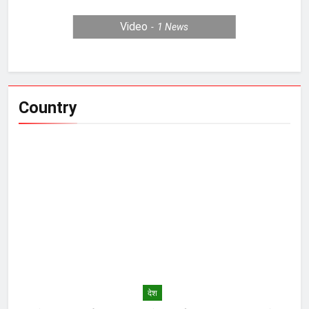
Video
1
News
Country
देश