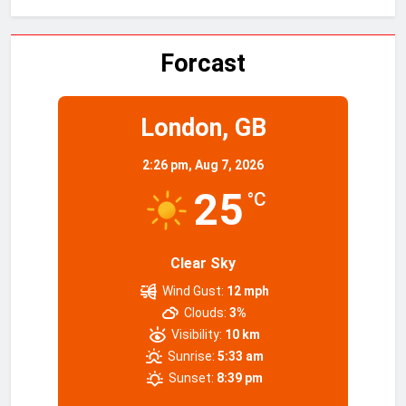
Forcast
London, GB
2:26 pm,
Aug 7, 2026
25
°C
Clear Sky
Wind Gust:
12 mph
Clouds:
3%
Visibility:
10 km
Sunrise:
5:33 am
Sunset:
8:39 pm