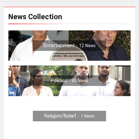
News Collection
Entertainment
12
News
Politics
45
News
Religion/Belief
1
News