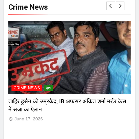
Crime News
देश
CRIME NEWS
देश
म्रकैद, IB अफसर अंकित शर्मा मर्डर केस
मुंबई हायकोर्टाचा दणका! म
जामीनच रद्द, पोलिसांसमो
June 17, 2026