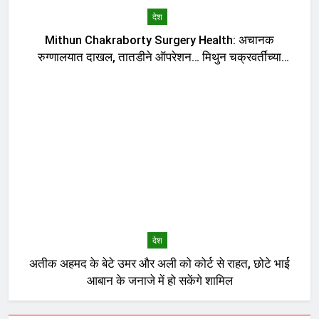
देश
Mithun Chakraborty Surgery Health: अचानक
रुग्णालयात दाखल, तातडीने ऑपरेशन… मिथुन चक्रवर्तींच्या
तब्येतीबाबत डॉक्टरांनी काय सांगितलं?, मुख्यमंत्र्यांनी घेतली भेट
देश
अतीक अहमद के बेटे उमर और अली को कोर्ट से राहत, छोटे भाई
आबान के जनाजे में हो सकेंगे शामिल