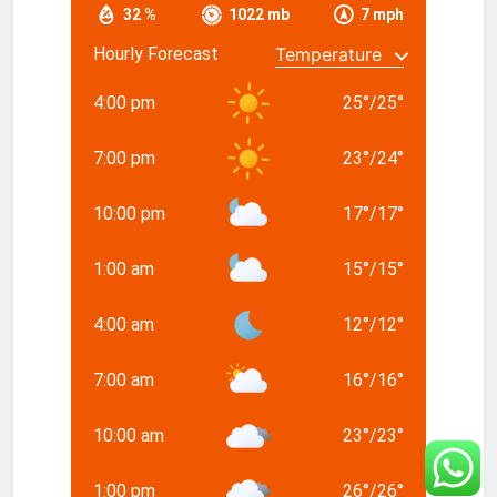
32 %
1022 mb
7 mph
Hourly Forecast
4:00 pm
25
°
/
25
°
7:00 pm
23
°
/
24
°
10:00 pm
17
°
/
17
°
1:00 am
15
°
/
15
°
4:00 am
12
°
/
12
°
7:00 am
16
°
/
16
°
10:00 am
23
°
/
23
°
1:00 pm
26
°
/
26
°