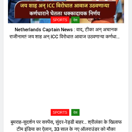
SPORTS
देश
Netherlands Captain News : वाद, टीका अन् अचानक
राजीनामा! जय शाह अन् ICC विरोधात आवाज उठवणाऱ्या कर्णधाराने
घेतला धक्कादायक निर्णय, नेमकं काय घडलं?
SPORTS
देश
बुमराह-सुदर्शन पर सस्पेंस, सुंदर-रेड्डी बाहर… श्रीलंका के खिलाफ
टीम इंडिया का ऐलान, 33 साल के नए ऑलराउंडर को मौका