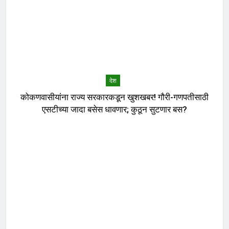
देश
कोकणवासीयांना राज्य सरकारकडून खुशखबर! गौरी-गणपतीसाठी
एसटीच्या जादा बसेस धावणार; कुठून सुटणार बस?