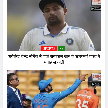
SPORTS
देश
श्रीलंका टेस्ट सीरीज से पहलें सरफराज खान के रहस्यमयी पोस्ट ने
मचाई खलबली