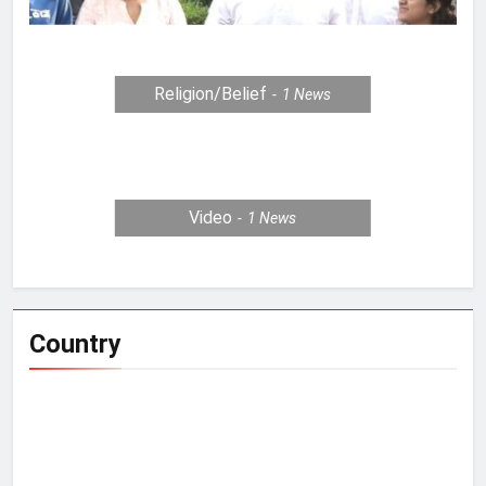
Religion/Belief
1
News
Video
1
News
Country