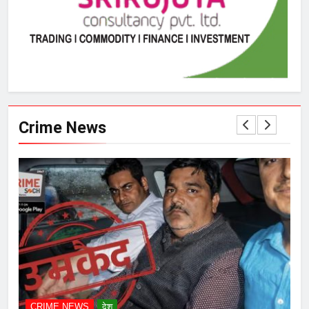
Crime News
CRIME NEWS
देश
C