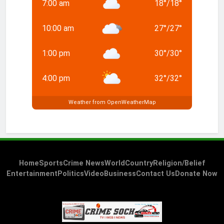
7:00 am
18
°
/
18
°
10:00 am
27
°
/
27
°
1:00 pm
30
°
/
30
°
4:00 pm
32
°
/
32
°
Weather from OpenWeatherMap
Home
Sports
Crime News
World
Country
Religion/Belief
Entertainment
Politics
Video
Business
Contact Us
Donate Now