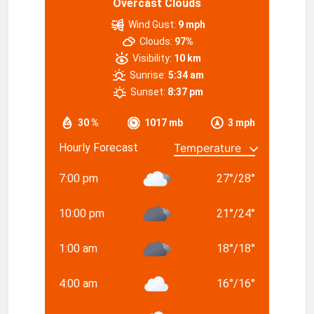
Overcast Clouds
Wind Gust:
9 mph
Clouds:
97%
Visibility:
10 km
Sunrise:
5:34 am
Sunset:
8:37 pm
30 %
1017 mb
3 mph
Hourly Forecast
7:00 pm
27
°
/
28
°
10:00 pm
21
°
/
24
°
1:00 am
18
°
/
18
°
4:00 am
16
°
/
16
°