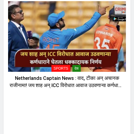
SPORTS
देश
Netherlands Captain News : वाद, टीका अन् अचानक
राजीनामा! जय शाह अन् ICC विरोधात आवाज उठवणाऱ्या कर्णधाराने
घेतला धक्कादायक निर्णय, नेमकं काय घडलं?