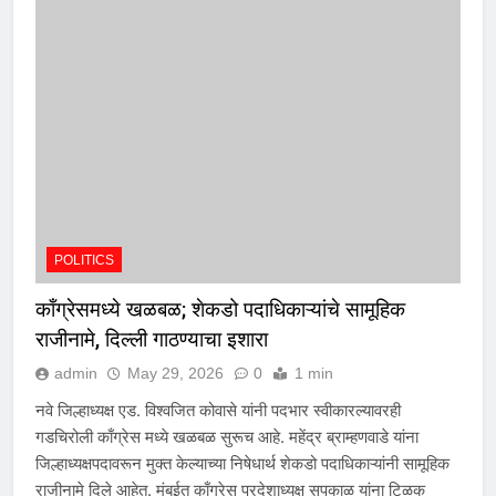
POLITICS
काँग्रेसमध्ये खळबळ; शेकडो पदाधिकाऱ्यांचे सामूहिक
राजीनामे, दिल्ली गाठण्याचा इशारा
admin
May 29, 2026
0
1 min
नवे जिल्हाध्यक्ष एड. विश्वजित कोवासे यांनी पदभार स्वीकारल्यावरही
गडचिरोली काँग्रेस मध्ये खळबळ सुरूच आहे. महेंद्र ब्राम्हणवाडे यांना
जिल्हाध्यक्षपदावरून मुक्त केल्याच्या निषेधार्थ शेकडो पदाधिकाऱ्यांनी सामूहिक
राजीनामे दिले आहेत. मुंबईत काँग्रेस प्रदेशाध्यक्ष सपकाळ यांना टिळक