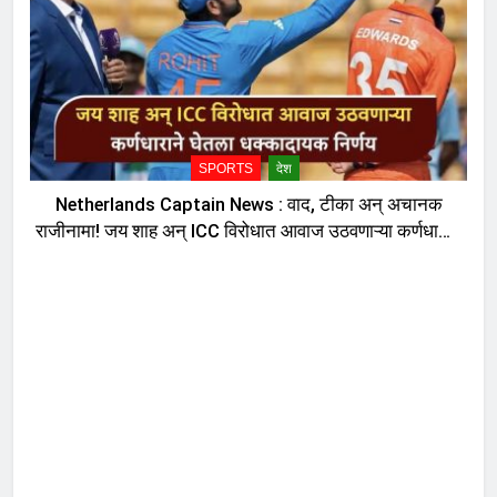
SPORTS
देश
Netherlands Captain News : वाद, टीका अन् अचानक
राजीनामा! जय शाह अन् ICC विरोधात आवाज उठवणाऱ्या कर्णधाराने
घेतला धक्कादायक निर्णय, नेमकं काय घडलं?