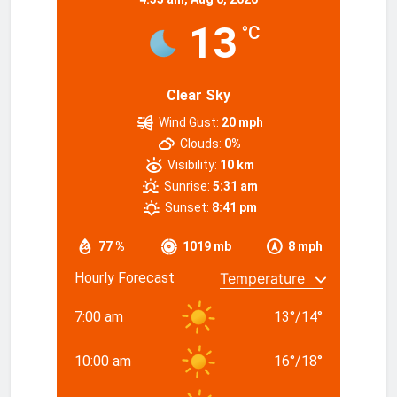
13
°C
Clear Sky
Wind Gust:
20 mph
Clouds:
0%
Visibility:
10 km
Sunrise:
5:31 am
Sunset:
8:41 pm
77 %
1019 mb
8 mph
Hourly Forecast
7:00 am
13
°
/
14
°
10:00 am
16
°
/
18
°