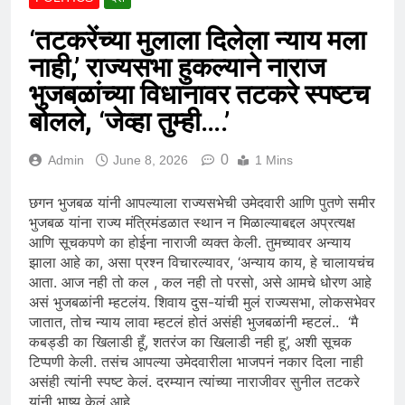
‘तटकरेंच्या मुलाला दिलेला न्याय मला
नाही,’ राज्यसभा हुकल्याने नाराज
भुजबळांच्या विधानावर तटकरे स्पष्टच
बोलले, ‘जेव्हा तुम्ही….’
0
Admin
June 8, 2026
1 Mins
छगन भुजबळ यांनी आपल्याला राज्यसभेची उमेदवारी आणि पुतणे समीर
भुजबळ यांना राज्य मंत्रिमंडळात स्थान न मिळाल्याबद्दल अप्रत्यक्ष
आणि सूचकपणे का होईना नाराजी व्यक्त केली. तुमच्यावर अन्याय
झाला आहे का, असा प्रश्न विचारल्यावर, ‘अन्याय काय, हे चालायचंच
आता. आज नही तो कल , कल नही तो परसो, असे आमचे धोरण आहे
असं भुजबळांनी म्हटलंय. शिवाय दुस-यांची मुलं राज्यसभा, लोकसभेवर
जातात, तोच न्याय लावा म्हटलं होतं असंही भुजबळांनी म्हटलं.. ‘मै
कबड्डी का खिलाडी हूँ, शतरंज का खिलाडी नही हू’, अशी सूचक
टिप्पणी केली. तसंच आपल्या उमेदवारीला भाजपनं नकार दिला नाही
असंही त्यांनी स्पष्ट केलं. दरम्यान त्यांच्या नाराजीवर सुनील तटकरे
यांनी भाष्य केलं आहे.