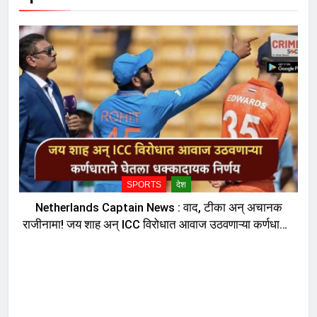
SPORTS
देश
Netherlands Captain News : वाद, टीका अन् अचानक
राजीनामा! जय शाह अन् ICC विरोधात आवाज उठवणाऱ्या कर्णधाराने
घेतला धक्कादायक निर्णय, नेमकं काय घडलं?