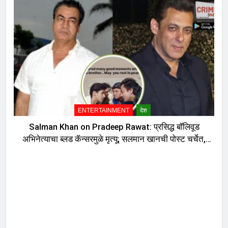
ENTERTAINMENT
देश
Salman Khan on Pradeep Rawat: प्रसिद्ध बॉलिवूड
अभिनेत्याचा ब्लड कॅन्सरमुळे मृत्यू; सलमान खानची पोस्ट चर्चेत,
दु:ख व्यक्त करत म्हणाला…