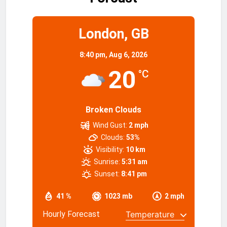
London, GB
8:40 pm,
Aug 6, 2026
20
°C
Broken Clouds
Wind Gust:
2 mph
Clouds:
53%
Visibility:
10 km
Sunrise:
5:31 am
Sunset:
8:41 pm
41 %
1023 mb
2 mph
Hourly Forecast