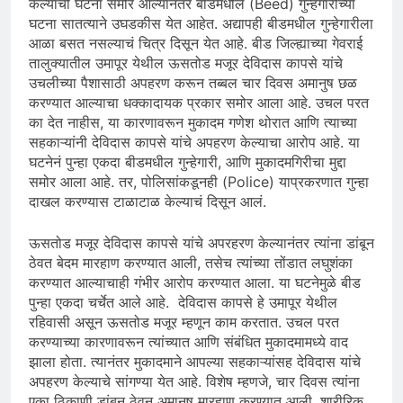
केल्याची घटना समोर आल्यानंतर बीडमधील (Beed) गुन्हेगारीच्या
घटना सातत्याने उघडकीस येत आहेत. अद्यापही बीडमधील गुन्हेगारीला
आळा बसत नसल्याचं चित्र दिसून येत आहे. बीड जिल्ह्याच्या गेवराई
तालुक्यातील उमापूर येथील ऊसतोड मजूर देविदास कापसे यांचे
उचलीच्या पैशासाठी अपहरण करून तब्बल चार दिवस अमानुष छळ
करण्यात आल्याचा धक्कादायक प्रकार समोर आला आहे. उचल परत
का देत नाहीस, या कारणावरून मुकादम गणेश थोरात आणि त्याच्या
सहकाऱ्यांनी देविदास कापसे यांचे अपहरण केल्याचा आरोप आहे. या
घटनेनं पुन्हा एकदा बीडमधील गुन्हेगारी, आणि मुकादमगिरीचा मुद्दा
समोर आला आहे. तर, पोलिसांकडूनही (Police) याप्रकरणात गुन्हा
दाखल करण्यास टाळाटाळ केल्याचं दिसून आलं.
ऊसतोड मजूर देविदास कापसे यांचे अपरहरण केल्यानंतर त्यांना डांबून
ठेवत बेदम मारहाण करण्यात आली, तसेच त्यांच्या तोंडात लघुशंका
करण्यात आल्याचाही गंभीर आरोप करण्यात आला. या घटनेमुळे बीड
पुन्हा एकदा चर्चेत आले आहे. देविदास कापसे हे उमापूर येथील
रहिवासी असून ऊसतोड मजूर म्हणून काम करतात. उचल परत
करण्याच्या कारणावरून त्यांच्यात आणि संबंधित मुकादमामध्ये वाद
झाला होता. त्यानंतर मुकादमाने आपल्या सहकाऱ्यांसह देविदास यांचे
अपहरण केल्याचे सांगण्या येत आहे. विशेष म्हणजे, चार दिवस त्यांना
एका ठिकाणी डांबून ठेवून अमानुष मारहाण करण्यात आली. शारीरिक