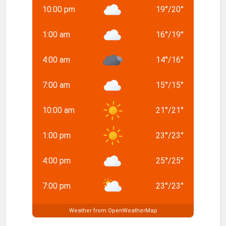
10:00 pm
19
°
/
20
°
1:00 am
16
°
/
19
°
4:00 am
14
°
/
16
°
7:00 am
15
°
/
15
°
10:00 am
21
°
/
21
°
1:00 pm
23
°
/
23
°
4:00 pm
25
°
/
25
°
7:00 pm
23
°
/
23
°
Weather from OpenWeatherMap