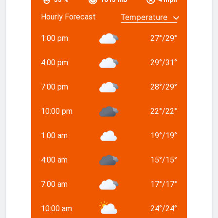
Hourly Forecast
1:00 pm
27
°
/
29
°
4:00 pm
29
°
/
31
°
7:00 pm
28
°
/
29
°
10:00 pm
22
°
/
22
°
1:00 am
19
°
/
19
°
4:00 am
15
°
/
15
°
7:00 am
17
°
/
17
°
10:00 am
24
°
/
24
°