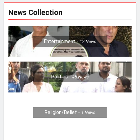
News Collection
Entertainment
12
News
Politics
45
News
Religion/Belief
1
News