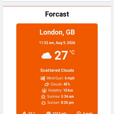
Forcast
London, GB
11:32 am,
Aug 9, 2026
27
°C
Scattered Clouds
Wind Gust:
6 mph
Clouds:
45%
Visibility:
10 km
Sunrise:
5:36 am
Sunset:
8:35 pm
33 %
1013 mb
4 mph