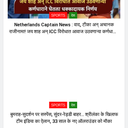
SPORTS
देश
Netherlands Captain News : वाद, टीका अन् अचानक
राजीनामा! जय शाह अन् ICC विरोधात आवाज उठवणाऱ्या कर्णधाराने
घेतला धक्कादायक निर्णय, नेमकं काय घडलं?
SPORTS
देश
बुमराह-सुदर्शन पर सस्पेंस, सुंदर-रेड्डी बाहर… श्रीलंका के खिलाफ
टीम इंडिया का ऐलान, 33 साल के नए ऑलराउंडर को मौका