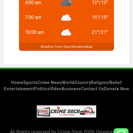
4:00 am
13
°
/
13
°
7:00 am
15
°
/
15
°
10:00 am
21
°
/
21
°
Weather from OpenWeatherMap
Home
Sports
Crime News
World
Country
Religion/Belief
Entertainment
Politics
Video
Business
Contact Us
Donate Now
All Rights reserved by Crime Soch 2026. Developed &