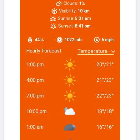
Clouds:
1%
Visibility:
10 km
Sunrise:
5:31 am
Sunset:
8:41 pm
44 %
1022 mb
6 mph
Hourly Forecast
1:00 pm
20
°
/
21
°
4:00 pm
21
°
/
23
°
7:00 pm
22
°
/
23
°
10:00 pm
18
°
/
18
°
1:00 am
16
°
/
16
°