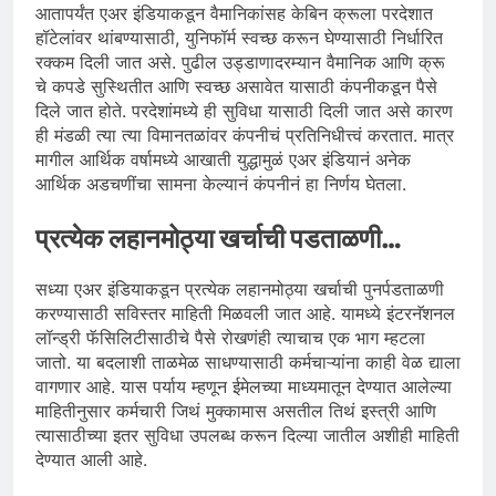
आतापर्यंत एअर इंडियाकडून वैमानिकांसह केबिन क्रूला परदेशात
हॉटेलांवर थांबण्यासाठी, युनिफॉर्म स्वच्छ करून घेण्यासाठी निर्धारित
रक्कम दिली जात असे. पुढील उड्डाणादरम्यान वैमानिक आणि क्रू
चे कपडे सुस्थितीत आणि स्वच्छ असावेत यासाठी कंपनीकडून पैसे
दिले जात होते. परदेशांमध्ये ही सुविधा यासाठी दिली जात असे कारण
ही मंडळी त्या त्या विमानतळांवर कंपनीचं प्रतिनिधीत्त्वं करतात. मात्र
मागील आर्थिक वर्षामध्ये आखाती युद्धामुळं एअर इंडियानं अनेक
आर्थिक अडचणींचा सामना केल्यानं कंपनीनं हा निर्णय घेतला.
प्रत्येक लहानमोठ्या खर्चाची पडताळणी…
सध्या एअर इंडियाकडून प्रत्येक लहानमोठ्या खर्चाची पुनर्पडताळणी
करण्यासाठी सविस्तर माहिती मिळवली जात आहे. यामध्ये इंटरनॅशनल
लॉन्ड्री फॅसिलिटीसाठीचे पैसे रोखणंही त्याचाच एक भाग म्हटला
जातो. या बदलाशी ताळमेळ साधण्यासाठी कर्मचाऱ्यांना काही वेळ द्याला
वागणार आहे. यास पर्याय म्हणून ईमेलच्या माध्यमातून देण्यात आलेल्या
माहितीनुसार कर्मचारी जिथं मुक्कामास असतील तिथं इस्त्री आणि
त्यासाठीच्या इतर सुविधा उपलब्ध करून दिल्या जातील अशीही माहिती
देण्यात आली आहे.