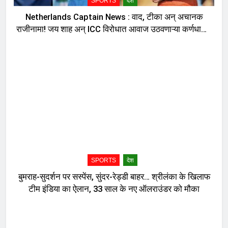
SPORTS
देश
Netherlands Captain News : वाद, टीका अन् अचानक
राजीनामा! जय शाह अन् ICC विरोधात आवाज उठवणाऱ्या कर्णधाराने
घेतला धक्कादायक निर्णय, नेमकं काय घडलं?
SPORTS
देश
बुमराह-सुदर्शन पर सस्पेंस, सुंदर-रेड्डी बाहर… श्रीलंका के खिलाफ
टीम इंडिया का ऐलान, 33 साल के नए ऑलराउंडर को मौका