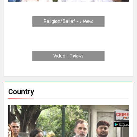
Religion/Belief
1
News
Video
1
News
Country