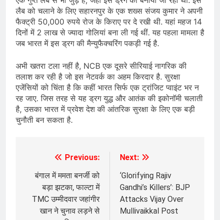
एक गुप्त लैब से भी जुड़े हैं, जहां इस ड्रग को बनाया जा रहा था. इस
लैब को चलाने के लिए सहारनपुर के एक शख्स संजय कुमार ने अपनी
फैक्ट्री 50,000 रुपये रोज के किराए पर दे रखी थी. यहां महज 14
दिनों में 2 लाख से ज्यादा गोलियां बना ली गई थीं. यह पहला मामला है
जब भारत में इस ड्रग की मैन्युफैक्चरिंग पकड़ी गई है.
अभी खतरा टला नहीं है, NCB एक दूसरे सीरियाई नागरिक की
तलाश कर रही है जो इस नेटवर्क का अहम किरदार है. सुरक्षा
एजेंसियों को चिंता है कि कहीं भारत सिर्फ एक ट्रांजिट प्वाइंट भर न
रह जाए. जिस तरह से यह ड्रग युद्ध और आतंक की इकोनॉमी चलाती
है, उसका भारत में प्रवेश देश की आंतरिक सुरक्षा के लिए एक बड़ी
चुनौती बन सकता है.
Previous:
Next:
Post
navigation
बंगाल में ममता बनर्जी को
‘Glorifying Rajiv
बड़ा झटका, फाल्टा में
Gandhi’s Killers’: BJP
TMC उम्मीदवार जहांगीर
Attacks Vijay Over
खान ने चुनाव लड़ने से
Mullivaikkal Post