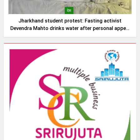
देश
Jharkhand student protest: Fasting activist
Devendra Mahto drinks water after personal appeal
by Sonam Wangchuk