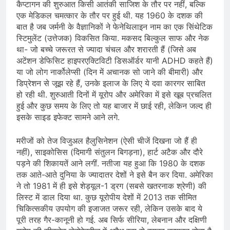
कैप्टागन की शुरुआत किसी आतंकी साजिश के तौर पर नहीं, बल्कि
एक मेडिकल चमत्कार के तौर पर हुई थी. यह 1960 के दशक की
बात है जब जर्मनी के वैज्ञानिकों ने फेनेथिलाइन नाम का एक सिंथेटिक
स्टिमुलेंट (उत्तेजक) विकसित किया. मकसद बिल्कुल साफ और नेक
था- जो बच्चे जरूरत से ज्यादा चंचल और शरारती हैं (जिसे अब
अटेंशन डेफिसिट हाइपरएक्टिविटी डिसऑर्डर यानी ADHD कहते हैं)
या जो लोग नार्कोलेप्सी (दिन में अचानक सो जाने की बीमारी) और
डिप्रेशन से जूझ रहे हैं, उनके इलाज के लिए ये दवा कारगर साबित
हो रही थी. शुरुआती दिनों में यूरोप और अमेरिका में इसे खूब प्रचलित
हुई और कुछ समय के लिए तो यह बाजार में छाई रही, लेकिन जल्द ही
इसके साइड इफेक्ट सामने आने लगे.
मरीजों को तेज विजुअल हैलुसिनेशन (ऐसी चीजें दिखना जो हैं ही
नहीं), साइकोसिस (दिमागी संतुलन बिगड़ना), हार्ट अटैक और दौरे
पड़ने की शिकायतें आने लगीं. नतीजा यह हुआ कि 1980 के दशक
तक आते-आते दुनिया के ज्यादातर देशों ने इसे बैन कर दिया. अमेरिका
ने तो 1981 में ही इसे शेड्यूल-1 ड्रग (सबसे खतरनाक श्रेणी) की
लिस्ट में डाल दिया था. कुछ यूरोपीय देशों में 2013 तक सीमित
चिकित्सकीय उपयोग की इजाजत जरूर रही, लेकिन उसके बाद ये
पूरी तरह गैर-कानूनी हो गई. अब सिर्फ सीरिया, लेबनान और दक्षिणी