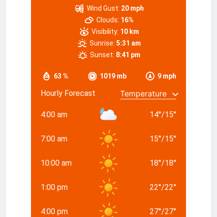
Wind Gust:
20 mph
Clouds:
16%
Visibility:
10 km
Sunrise:
5:31 am
Sunset:
8:41 pm
63 %
1019 mb
9 mph
Hourly Forecast
4:00 am
14
°
/
15
°
7:00 am
15
°
/
15
°
10:00 am
18
°
/
18
°
1:00 pm
22
°
/
22
°
4:00 pm
27
°
/
27
°