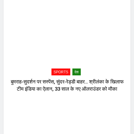
घेतला धक्कादायक निर्णय, नेमकं काय घडलं?
SPORTS
देश
बुमराह-सुदर्शन पर सस्पेंस, सुंदर-रेड्डी बाहर… श्रीलंका के खिलाफ
टीम इंडिया का ऐलान, 33 साल के नए ऑलराउंडर को मौका