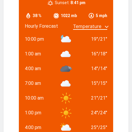
Sunset:
8:41 pm
38 %
1022 mb
5 mph
Hourly Forecast
10:00 pm
19
°
/
21
°
1:00 am
16
°
/
18
°
4:00 am
14
°
/
14
°
7:00 am
15
°
/
15
°
10:00 am
21
°
/
21
°
1:00 pm
24
°
/
24
°
4:00 pm
25
°
/
25
°