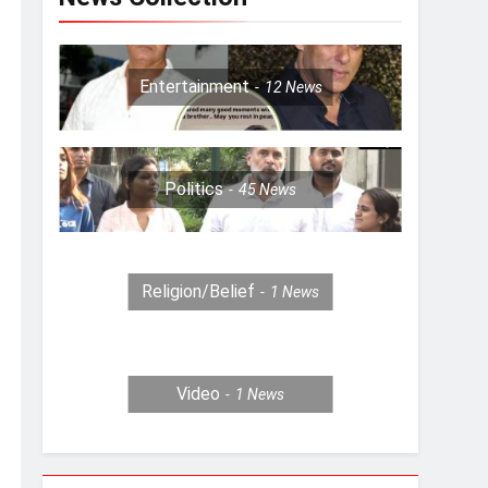
Entertainment
12
News
Politics
45
News
Religion/Belief
1
News
Video
1
News