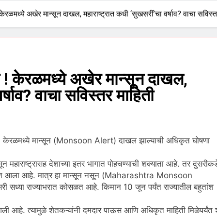
रळमध्ये अखेर मान्सून दाखल, महाराष्ट्रात कधी ‘सुखसरीं’चा वर्षाव? वाचा सविस्त
 केरळमध्ये अखेर मान्सून दाखल,
वर्षाव? वाचा सविस्तर माहिती
. केरळमध्ये मान्सून (Monsoon Alert) दाखल झाल्याची अधिकृत घोषणा
सून
महा
राष्ट्रा
सह
देशाच्या
इतर
भागात
पोहचण्याची
शक्या
ता
आहे
.
तर
दुसरीकड
त
आला
आहे
.
मात्र
हा
मान्सून
नसून
(Maharashtra Monsoon
सरी
सध्या
राज्या
भरात
कोसळत
आहे
. किमान 10 जून पर्यंत राज्यातील बहुतांश
ली
आहे
.
त्यामुळे
शेतकऱ्
यांनी
दमदार
पाऊस
आणि
अधिकृत
माहिती
मिळे
पर्यंत
श