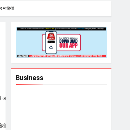
र माहिती
Business
े
आजपासून
ेतीती
ल
पेरण्या
न
करण्याच्
या
सूचना
कृषी
विभागाकडून
देण्यात
आल्या
आहे
.