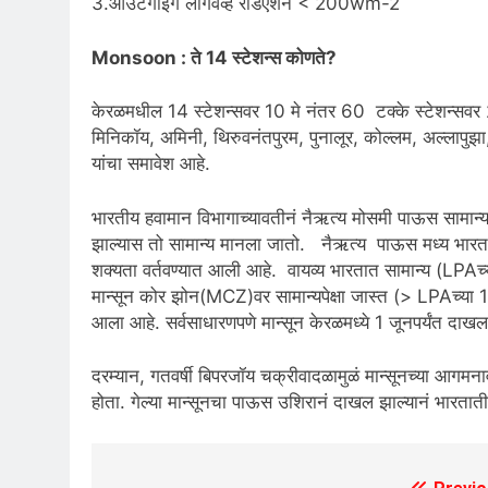
3.आउटगोइंग लाँगवेव्ह रेडिएशन < 200wm-2
Monsoon : ते 14 स्टेशन्स कोणते?
केरळमधील 14 स्टेशन्सवर 10 मे नंतर 60 टक्के स्टेशन्सव
मिनिकॉय, अमिनी, थिरुवनंतपुरम, पुनालूर, कोल्लम, अल्लापुझा
यांचा समावेश आहे.
भारतीय हवामान विभागाच्यावतीनं नैऋत्य मोसमी पाऊस सामान्
झाल्यास तो सामान्य मानला जातो. नैऋत्य पाऊस मध्य भारत व
शक्यता वर्तवण्यात आली आहे. वायव्य भारतात सामान्य (LPA
मान्सून कोर झोन(MCZ)वर सामान्यपेक्षा जास्त (> LPAच्य
आला आहे. सर्वसाधारणपणे मान्सून केरळमध्ये 1 जूनपर्यंत दाखल 
दरम्यान, गतवर्षी बिपरजॉय चक्रीवादळामुळं मान्सूनच्या आगमन
होता. गेल्या मान्सूनचा पाऊस उशिरानं दाखल झाल्यानं भारत