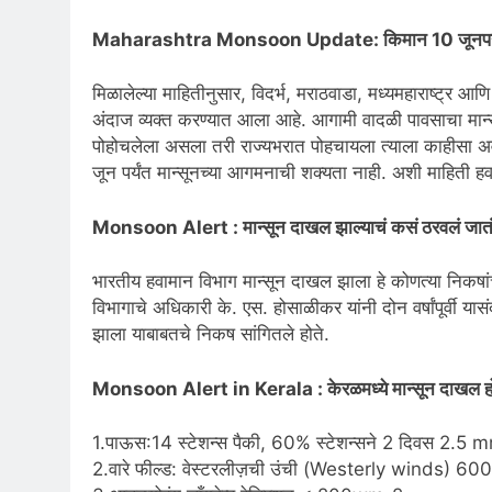
Maharashtra Monsoon Update: किमान 10 जूनपर्
मिळालेल्या
माहिती
नुसार
, विदर्भ, मराठवाडा, मध्यमहाराष्ट्र 
अंदाज
व्यक्त
करण्यात
आला
आहे
. आगामी वादळी पावसाचा मान्स
पोहोचलेला
असला
तरी
राज्यभरात
पोहचायला
त्याला
काहीसा
अ
जून पर्यंत मान्सूनच्या आगमनाची शक्यता नाही.
अशी
माहिती
हव
Monsoon Alert : मान्सून दाखल झाल्याचं कसं ठरवलं जात
भारतीय हवामान विभाग मान्सून दाखल झाला हे कोणत्या निकषांच
विभागाचे अधिकारी के. एस. होसाळीकर यांनी दोन वर्षांपूर्वी या
झाला याबाबतचे निकष सांगितले होते.
Monsoon Alert in Kerala : केरळमध्ये मान्सून दाखल हो
1.पाऊस:14 स्टेशन्स पैकी, 60% स्टेशन्सने 2 दिवस 2.5 mm क
2.वारे फील्ड: वेस्टरलीज़ची उंची (Westerly winds) 60