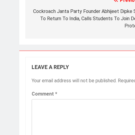
Previo
Post
navigation
Cockroach Janta Party Founder Abhijeet Dipke 
To Return To India, Calls Students To Join De
Prot
LEAVE A REPLY
Your email address will not be published.
Require
Comment
*