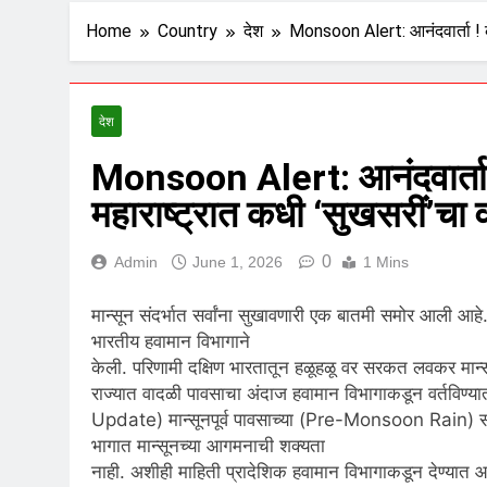
Home
Country
देश
Monsoon Alert: आनंदवार्ता ! के
देश
Monsoon Alert: आनंदवार्ता !
महाराष्ट्रात कधी ‘सुखसरीं’चा 
0
Admin
June 1, 2026
1 Mins
मान्सून
संदर्भात
सर्वांना
सुखावणारी
एक
बात
मी
समोर
आली
आहे
भारतीय हवामान विभागाने
केली.
परिणामी
दक्षिण
भारतातून
हळू
हळू
वर
सरकत
लवकर
मान्
राज्यात वादळी पावसाचा अंदाज
हवामान
विभागाकडून
वर्तविण्या
Update)
मान्सून
पूर्व
पावसाच्या
(Pre-Monsoon Rain)
भागात मान्सूनच्या आगमनाची शक्यता
नाही.
अशीही
माहिती
प्रादेशिक
हवामान
विभागा
कडून
देण्यात
आ