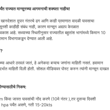
यंत
राज्यात
मान्सूनच्या आगमनाची शक्यता नाही
च
!
आणि खानदेशात दुपार नंतरचे ढग आणि काही प्रमाणात वादळी पावसाचा
ूनशी काहीही संबंध नाही, कारण मान्सून अद्याप केरळात
वकाश
आहे
. सध्याच्या स्थितीनुसार राज्यातील बहुतांश भागांमध्ये किमान 10
ामान
विभागाकडून
देण्यात
आली
आहे
.
ं?
्या आधारे ठरवलं जातं, हे अनेकदा बऱ्याच जणांना माहिती नसतं. हवामान
संदर्भात माहिती दिली होती. सोशल मीडियावर पोस्ट करुन त्यांनी मान्सून दाखल
ण्यासाठीचे निकष:
िंवा जास्त पावसांची नोंद करणे (10मे नंतर ),तर दुसऱ्या दिवशी
0 hpa पर्यंत असणे, गती 15-20kts