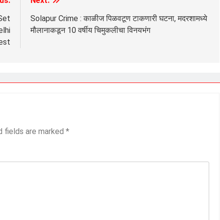
us:
Next:
Set
Solapur Crime : काळीज पिळवटूण टाकणारी घटना, मदरशामध्ये
lhi
मौलानाकडून 10 वर्षीय चिमुकलीचा विनयभंग
est
d fields are marked
*