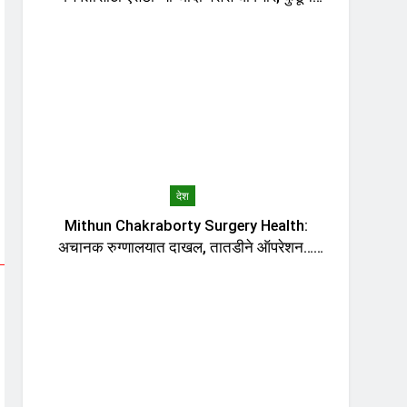
सुटणार बस?
देश
Mithun Chakraborty Surgery Health:
अचानक रुग्णालयात दाखल, तातडीने ऑपरेशन…
मिथुन चक्रवर्तींच्या तब्येतीबाबत डॉक्टरांनी काय
सांगितलं?, मुख्यमंत्र्यांनी घेतली भेट