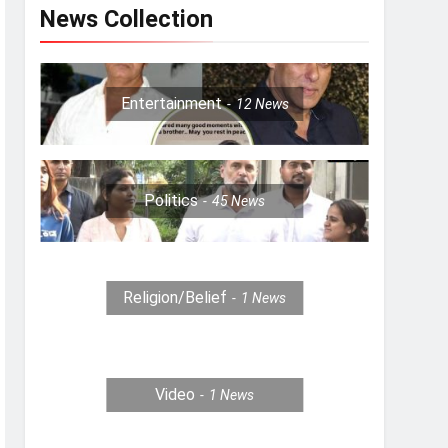
News Collection
Entertainment
12
News
Politics
45
News
Religion/Belief
1
News
Video
1
News