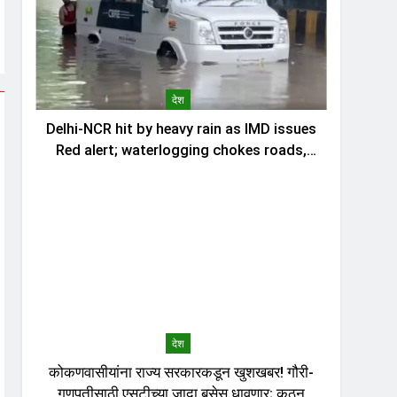
देश
Delhi-NCR hit by heavy rain as IMD issues
Red alert; waterlogging chokes roads,
traffic
देश
कोकणवासीयांना राज्य सरकारकडून खुशखबर! गौरी-
गणपतीसाठी एसटीच्या जादा बसेस धावणार; कुठून