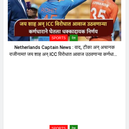
SPORTS
देश
Netherlands Captain News : वाद, टीका अन् अचानक
राजीनामा! जय शाह अन् ICC विरोधात आवाज उठवणाऱ्या कर्णधाराने
घेतला धक्कादायक निर्णय, नेमकं काय घडलं?
SPORTS
देश