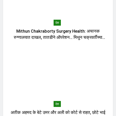
देश
Mithun Chakraborty Surgery Health: अचानक
रुग्णालयात दाखल, तातडीने ऑपरेशन… मिथुन चक्रवर्तींच्या
तब्येतीबाबत डॉक्टरांनी काय सांगितलं?, मुख्यमंत्र्यांनी घेतली भेट
देश
अतीक अहमद के बेटे उमर और अली को कोर्ट से राहत, छोटे भाई