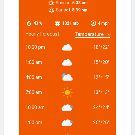
Sunrise:
5:33 am
Sunset:
8:39 pm
43 %
1021 mb
4 mph
Hourly Forecast
10:00 pm
18
°
/
22
°
1:00 am
15
°
/
20
°
4:00 am
12
°
/
15
°
7:00 am
13
°
/
13
°
10:00 am
24
°
/
24
°
1:00 pm
26
°
/
26
°