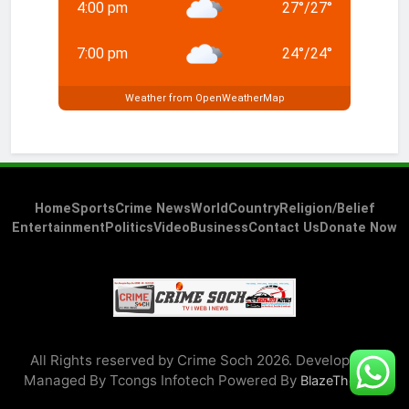
4:00 pm
27
°
/
27
°
7:00 pm
24
°
/
24
°
Weather from OpenWeatherMap
Home
Sports
Crime News
World
Country
Religion/Belief
Entertainment
Politics
Video
Business
Contact Us
Donate Now
All Rights reserved by Crime Soch 2026. Developed &
Managed By Tcongs Infotech Powered By
.
BlazeThemes