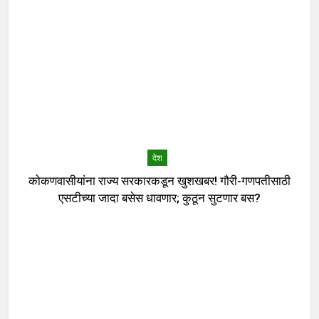
देश
कोकणवासीयांना राज्य सरकारकडून खुशखबर! गौरी-गणपतीसाठी
एसटीच्या जादा बसेस धावणार; कुठून सुटणार बस?