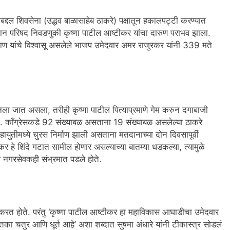
याबद्दल शिवसेना (उद्धव बाळासाहेब ठाकरे) पक्षातून हकालपट्टी करण्यात
ान परिषद निवडणुकी कृष्णा पाटील आष्टीकर यांचा दारुण पराभव झाला.
हाण यांचे विश्वासू असलेले भाजप उमेदवार अमर राजुरकर यांनी 339 मते
नला जात असला, तरीही कृष्णा पाटील पित्याप्रमाणे गेम करुन दगाबाजी
काँग्रेसकडे 92 संख्याबळ असताना 19 संख्याबळ असलेल्या ठाकरे
ुतीमध्ये चुरस निर्माण झाली असताना मतदानाच्या दोन दिवसापूर्वी
 हे शिंदे गटात सामील होणार असल्याच्या बातम्या धडकल्या, त्यामुळे
ल नगरसेवकही संभ्रमात पडले होते.
रत होते. परंतु ‘कृष्णा पाटील आष्टीकर हा महाविकास आघाडीचा उमेदवार
तका चतुर आणि धूर्त आहे’ अशा शब्दात सुषमा अंधारे यांनी टीकास्त्र सोडलं