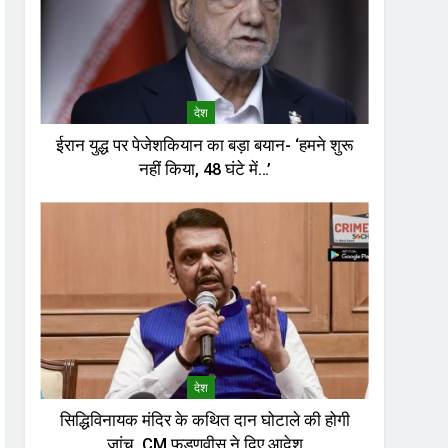
देश
ईरान युद्ध पर पेजेशकियान का बड़ा बयान- ‘हमने शुरू
नहीं किया, 48 घंटे में…’
देश
सिद्धिविनायक मंदिर के कथित दान घोटाले की होगी
जांच, CM फडणवीस ने दिए आदेश