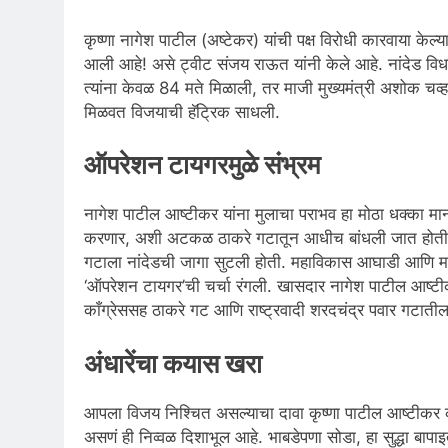
कृष्णा नागेश पाटील (अष्टेकर) यांची पक्ष विरोधी कारवाया केल्
आली आहे! असे ट्वीट संजय राऊत यांनी केले आहे. नांदेड विध
त्यांना केवळ 84 मते मिळाली, तर माजी मुख्यमंत्री अशोक चव्
मिळवत विजयाची हॅट्रिक साधली.
ऑपरेशन टायगरमुळे संभ्रम
नागेश पाटील आष्टीकर यांना मुलाचा पराभव हा मोठा धक्का मा
करणार, अशी अटकळ ठाकरे गटातून आधीच बांधली जात होती. 
गटाला नांदेडची जागा सुटली होती. महाविकास आघाडी आणि महाय
‘ऑपरेशन टायगर’ची चर्चा रंगली. खासदार नागेश पाटील आष्टीकर
काँग्रेससह ठाकरे गट आणि राष्ट्रवादी शरदचंद्र पवार गटाती
अंधारेंचा कयास खरा
आपला विजय निश्चित असल्याचा दावा कृष्णा पाटील आष्टीकर क
असणं ही निव्वळ दिशाभूल आहे. भाबडेपणा सोडा, हा सुद्धा बापाइ