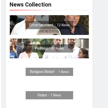
News Collection
Entertainment
12
News
Politics
45
News
Religion/Belief
1
News
Video
1
News