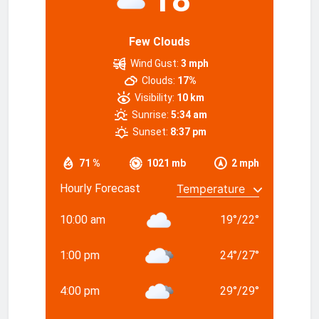
Few Clouds
Wind Gust:
3 mph
Clouds:
17%
Visibility:
10 km
Sunrise:
5:34 am
Sunset:
8:37 pm
71 %
1021 mb
2 mph
Hourly Forecast
10:00 am
19
°
/
22
°
1:00 pm
24
°
/
27
°
4:00 pm
29
°
/
29
°