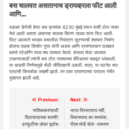
बस चालवत असतानाच ड्रायव्हरला फीट आली
आणि…
वडाळा डेपोची बेस्ट बस क्रमांक 8230 मुंबई वरून वाशी टोल नाका
येथे आली असता अचानक चालक किरण जाधव यांना फिट आली.
फिट आल्याने भरधाव बसवरील नियंत्रण सुटण्याची शक्यता निर्माण
होताच वाहक किशोर गुरव यांनी धाडस आणि प्रसंगावधान दाखवत
बसचे स्टेअरिंग स्वतःच्या ताब्यात घेतले. संभाव्य मोठा अपघात
टाळण्यासाठी त्यांनी बस टोल नाक्याच्या बॅरिअरवर वळवून थांबवली.
या धाडसी निर्णयामुळे मोठी जीवितहानी टळली. मात्र, या घटनेत चार
प्रवासी किरकोळ जखमी झाले. तर एका प्रवश्याच्या पायाला गंभीर
दुखापत झाली आहे.
Previous:
Next:
Post
navigation
नाशिककरांसाठी
भारत विस्तारवाद नहीं,
दिलासादायक बातमी!
विकासवाद का समर्थक;
ढगफुटीचा धोका तूर्तास
पीएम मोदी बोले- रामायण