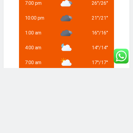
7:00 pm
26
°
/
26
°
10:00 pm
21
°
/
21
°
1:00 am
16
°
/
16
°
4:00 am
14
°
/
14
°
7:00 am
17
°
/
17
°
Weather from OpenWeatherMap
Home
Sports
Crime News
World
Country
Religion/Belief
Entertainment
Politics
Video
Business
Contact Us
Donate Now