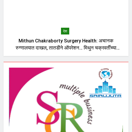
देश
Mithun Chakraborty Surgery Health: अचानक
रुग्णालयात दाखल, तातडीने ऑपरेशन… मिथुन चक्रवर्तींच्या
तब्येतीबाबत डॉक्टरांनी काय सांगितलं?, मुख्यमंत्र्यांनी घेतली भेट