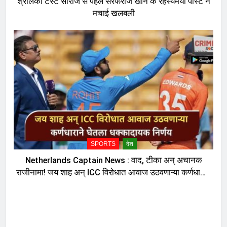
श्रीलंका टेस्ट सीरीज से पहलें सरफराज खान के रहस्यमयी पोस्ट ने
मचाई खलबली
SPORTS
देश
Netherlands Captain News : वाद, टीका अन् अचानक
राजीनामा! जय शाह अन् ICC विरोधात आवाज उठवणाऱ्या कर्णधाराने
घेतला धक्कादायक निर्णय, नेमकं काय घडलं?