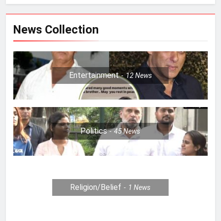
News Collection
Entertainment
12
News
Politics
45
News
Religion/Belief
1
News