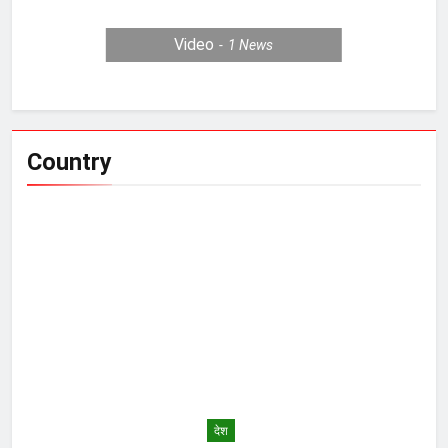
Video
1
News
Country
देश