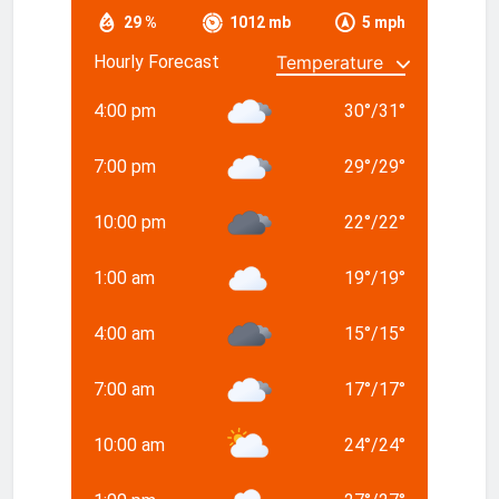
29 %
1012 mb
5 mph
Hourly Forecast
4:00 pm
30
°
/
31
°
7:00 pm
29
°
/
29
°
10:00 pm
22
°
/
22
°
1:00 am
19
°
/
19
°
4:00 am
15
°
/
15
°
7:00 am
17
°
/
17
°
10:00 am
24
°
/
24
°