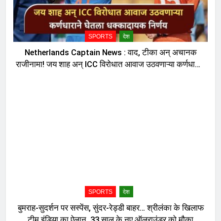
SPORTS
देश
Netherlands Captain News : वाद, टीका अन् अचानक
राजीनामा! जय शाह अन् ICC विरोधात आवाज उठवणाऱ्या कर्णधाराने
घेतला धक्कादायक निर्णय, नेमकं काय घडलं?
SPORTS
देश
बुमराह-सुदर्शन पर सस्पेंस, सुंदर-रेड्डी बाहर… श्रीलंका के खिलाफ
टीम इंडिया का ऐलान, 33 साल के नए ऑलराउंडर को मौका