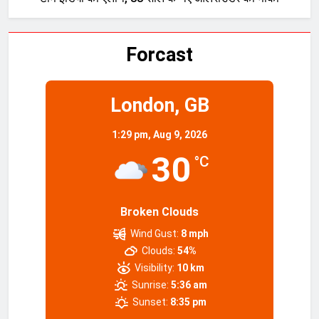
Forcast
London, GB
1:29 pm,
Aug 9, 2026
30
°C
Broken Clouds
Wind Gust:
8 mph
Clouds:
54%
Visibility:
10 km
Sunrise:
5:36 am
Sunset:
8:35 pm